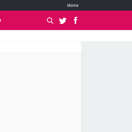
Idioma
O