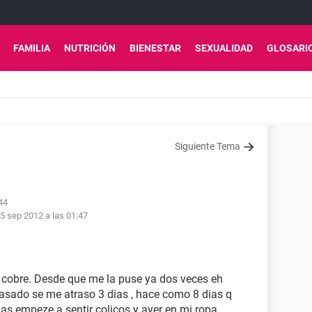
FAMILIA
NUTRICIÓN
BIENESTAR
SEXUALIDAD
GLOSARI
Siguiente Tema
44
5 sep 2012 a las 01:47
 cobre. Desde que me la puse ya dos veces eh
pasado se me atraso 3 dias , hace como 8 dias q
as empeze a sentir colicos y ayer en mi ropa