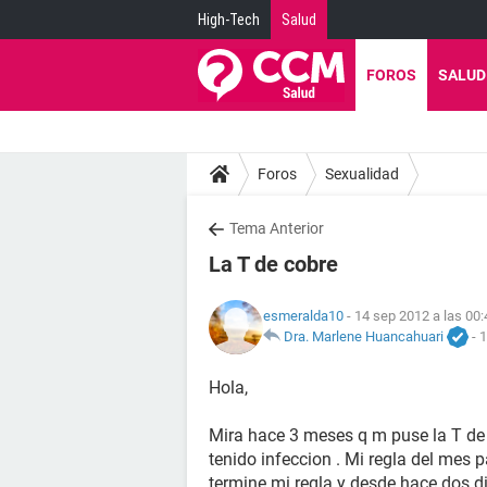
High-Tech
Salud
FOROS
SALUD
Foros
Sexualidad
Tema Anterior
La T de cobre
esmeralda10
- 14 sep 2012 a las 00:
Dra. Marlene Huancahuari
-
1
Hola,
Mira hace 3 meses q m puse la T de
tenido infeccion . Mi regla del mes 
termine mi regla y desde hace dos di