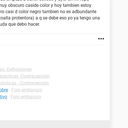
 muy obscuro caside color y hoy tambien estoy
o casi d color negro tambien no es adbundante
toalla protentora) a q se debe eso yo ya tengo una
yuda que debo hacer.
as -Definiciones
prácticas -Contracepción
rácticas - Contracepción
obre
-
Foro embarazo
tivo
-
Foro embarazo