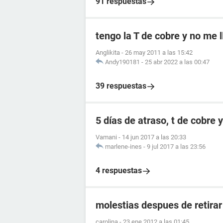
91 respuestas
tengo la T de cobre y no me l
Anglikita
-
26 may 2011 a las 15:42
Andy190181
-
25 abr 2022 a las 00:47
39 respuestas
5 días de atraso, t de cobre 
Vamani
-
14 jun 2017 a las 20:33
marlene-ines
-
9 jul 2017 a las 23:56
4 respuestas
molestias despues de retirar 
carolina
-
23 ene 2012 a las 01:45