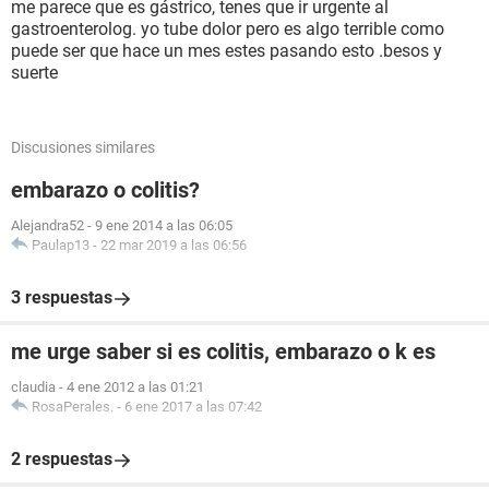
me parece que es gástrico, tenes que ir urgente al
gastroenterolog. yo tube dolor pero es algo terrible como
puede ser que hace un mes estes pasando esto .besos y
suerte
Discusiones similares
embarazo o colitis?
Alejandra52
-
9 ene 2014 a las 06:05
Paulap13
-
22 mar 2019 a las 06:56
3 respuestas
me urge saber si es colitis, embarazo o k es
claudia
-
4 ene 2012 a las 01:21
RosaPerales.
-
6 ene 2017 a las 07:42
2 respuestas