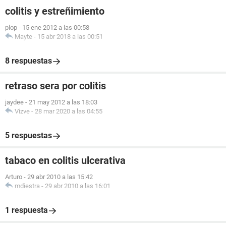
colitis y estreñimiento
plop
-
15 ene 2012 a las 00:58
Mayte
-
15 abr 2018 a las 00:51
8 respuestas
retraso sera por colitis
jaydee
-
21 may 2012 a las 18:03
Vizve
-
28 mar 2020 a las 04:55
5 respuestas
tabaco en colitis ulcerativa
Arturo
-
29 abr 2010 a las 15:42
mdiestra
-
29 abr 2010 a las 16:01
1 respuesta