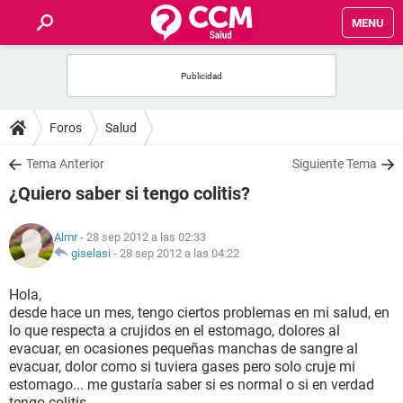
MENU
INICIO
FOROS
Foros
Salud
SALUD
Tema Anterior
Siguiente Tema
¿Quiero saber si tengo colitis?
FAMILIA
Almr
- 28 sep 2012 a las 02:33
NUTRICIÓN
giselasi
-
28 sep 2012 a las 04:22
Hola,
BIENESTAR
desde hace un mes, tengo ciertos problemas en mi salud, en
lo que respecta a crujidos en el estomago, dolores al
SEXUALIDAD
evacuar, en ocasiones pequeñas manchas de sangre al
evacuar, dolor como si tuviera gases pero solo cruje mi
estomago... me gustaría saber si es normal o si en verdad
GLOSARIO
tengo colitis...