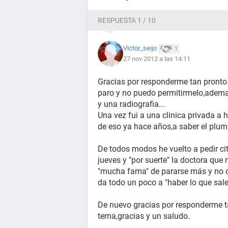
Ahora que tengo un poco de dinero (m
viernes sin hacer ningún esfuerzo) pe
RESPUESTA 1 / 10
quiropractico o si haciendo algunos 
cosa iría mejor.
Victor_seijo
1
27 nov 2012 a las 14:11
Mucha gente me ha dicho que deberí
que hace" y que su diagnostico sera 
Gracias por responderme tan pronto.
paro y no puedo permitirmelo,ademas
Os agradecería algunos consejos,po
y una radiografia...
pasando por una buena racha y el e
Una vez fui a una clinica privada a
de eso ya hace años,a saber el plu
Gracias por tomaros la molestia de 
bien porque lo mio no es "explicarm
De todos modos he vuelto a pedir ci
jueves y "por suerte" la doctora que
"mucha fama" de pararse más y no c
da todo un poco a "haber lo que sale
De nuevo gracias por responderme t
tema,gracias y un saludo.