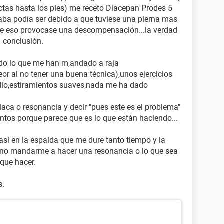
ctas hasta los pies) me receto Diacepan Prodes 5
aba podía ser debido a que tuviese una pierna mas
ue eso provocase una descompensación...la verdad
 conclusión.
odo lo que me han m,andado a raja
or al no tener una buena técnica),unos ejercicios
dio,estiramientos suaves,nada me ha dado
ca o resonancia y decir "pues este es el problema"
tos porque parece que es lo que están haciendo...
así en la espalda que me dure tanto tiempo y la
 no mandarme a hacer una resonancia o lo que sea
 que hacer.
s.