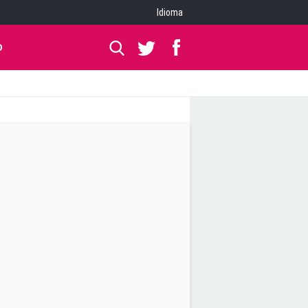
Idioma
O