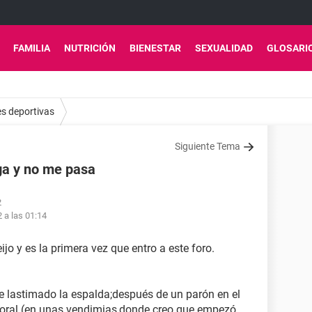
FAMILIA
NUTRICIÓN
BIENESTAR
SEXUALIDAD
GLOSARI
es deportivas
Siguiente Tema
ga y no me pasa
2
2 a las 01:14
jo y es la primera vez que entro a este foro.
e lastimado la espalda;después de un parón en el
poral (en unas vendimias,donde creo que empezó