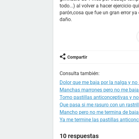
todo...) al volver a hacer ejercicio
parón,cosa que fue un gran error ya 
daño.
Me fui a un físio,el cual me dijo que
me estaba oprimiendo el nervio y qu
Después de 6 sesiones y de gastarm
mas...parecía como que el dolor remi
Compartir
enfriar sobre todo la ultima semana
Consulta también:
Como no podía permitirme economicam
cabecera,por si era algo mas grave,
Dolor que me baja por la nalga y n
era,me dio ibuprofeno y me recomend
Manchas marrones pero no me baja 
un poco la espalda.
Tomo pastillas anticonceptivas y no
Que pasa si me rasuro con un rastri
Pues creo que aun fue peor el reme
Mancho pero no me termina de bajar 
que me duele mas.No es que duela a
Ya me termine las pastillas anticon
poco por la nalga y a veces parece c
como si te estuviesen inyectando un 
10 respuestas