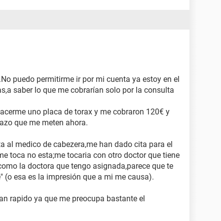
uy poco) no se si volver al físio (llevo desde el
ro no se si es la mejor opción,si seria mejor ir a un
ejercicios u estiramientos para ir recuperando la
a de cambiar de físio,pero supongo que "sabrá lo
el acertado,no lo se,yo no me dedico a eso.
No puedo permitirme ir por mi cuenta ya estoy en el
,a saber lo que me cobrarían solo por la consulta
rque necesito estar ocupado ya que no estoy
jercicio la verdad es que me ayuda mucho.
 hacerme uno placa de torax y me cobraron 120€ y
mazo que me meten ahora.
leer este tremendo tocho y que me hayáis entendido
e con palabras" Un saludo.
ta al medico de cabezera,me han dado cita para el
 me toca no esta;me tocaria con otro doctor que tiene
omo la doctora que tengo asignada,parece que te
" (o esa es la impresión que a mi me causa).
an rapido ya que me preocupa bastante el