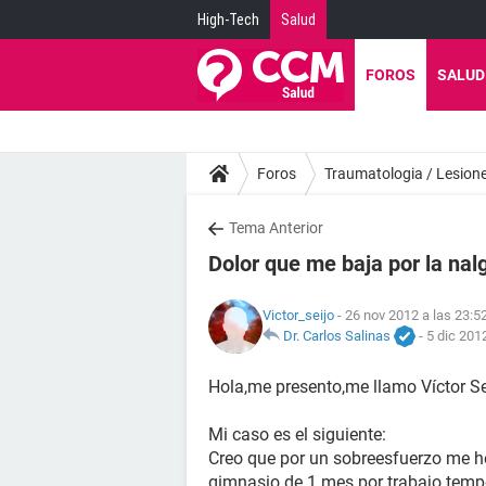
High-Tech
Salud
FOROS
SALUD
Foros
Traumatologia / Lesion
Tema Anterior
Dolor que me baja por la nal
Victor_seijo
- 26 nov 2012 a las 23:5
Dr. Carlos Salinas
-
5 dic 201
Hola,me presento,me llamo Víctor Sei
Mi caso es el siguiente:
Creo que por un sobreesfuerzo me h
gimnasio de 1 mes por trabajo tem