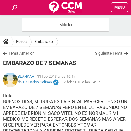
MENU
INICIO
FOROS
Foros
Embarazo
SALUD
Tema Anterior
Siguiente Tema
EMBARAZO DE 7 SEMANAS
FAMILIA
BLANKAH
- 11 feb 2013 a las 16:17
NUTRICIÓN
Dr. Carlos Salinas
-
12 feb 2013 a las 14:17
Hola,
BIENESTAR
BUENOS DIAS, MI DUDA ES LA SIG. AL PARECER TENGO UN
EMBARAZO DE 7 SEMANAS PERO EN EL ULTRASONIDO NO
SEXUALIDAD
APRECE EMBRION NI SACO VITELINO ES NORMAL ? MI
MEDICO ME RECETO ESPERAR DOS SEMANAS MAS A VER
SI SE PUEDE VER PARA ENTONCES YTOMAR
GLOSARIO
PROGESTERONA Y ASPIRINA PROTECT , PUEDE SER QUE