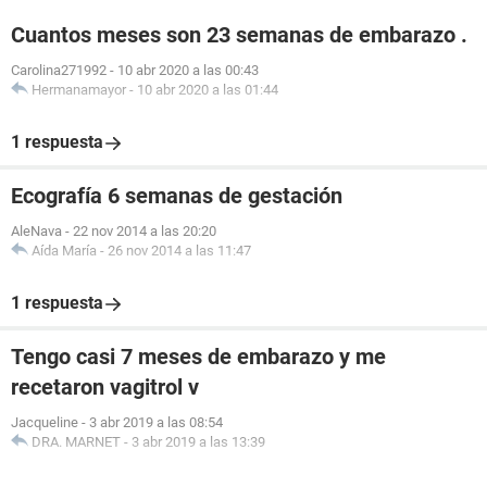
Cuantos meses son 23 semanas de embarazo .
Carolina271992
-
10 abr 2020 a las 00:43
Hermanamayor
-
10 abr 2020 a las 01:44
1 respuesta
Ecografía 6 semanas de gestación
AleNava
-
22 nov 2014 a las 20:20
Aída María
-
26 nov 2014 a las 11:47
1 respuesta
Tengo casi 7 meses de embarazo y me
recetaron vagitrol v
Jacqueline
-
3 abr 2019 a las 08:54
DRA. MARNET
-
3 abr 2019 a las 13:39