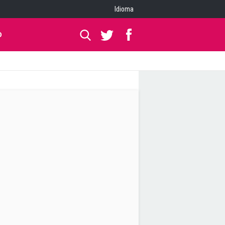
Idioma
O