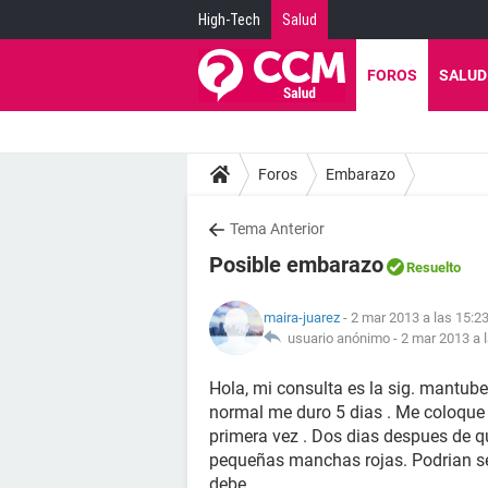
High-Tech
Salud
FOROS
SALUD
Foros
Embarazo
Tema Anterior
Posible embarazo
Resuelto
maira-juarez
- 2 mar 2013 a las 15:2
usuario anónimo -
2 mar 2013 a 
Hola, mi consulta es la sig. mantub
normal me duro 5 dias . Me coloque
primera vez . Dos dias despues de 
pequeñas manchas rojas. Podrian se
debe