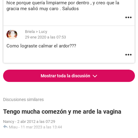
hice porque quería limpiarme por dentro , y creo que la
gracia me salió muy caro . Saludos
Briela
>
Lucy
29 ene 2020 a las 07:53
Como lograste calmar el ardor???
Mostrar toda la discusión
Discusiones similares
Tengo mucha comezón y me arde la vagina
Nancy
-
2 abr 2012 a las 07:29
Miau
-
11 mar 2023 a las 13:44