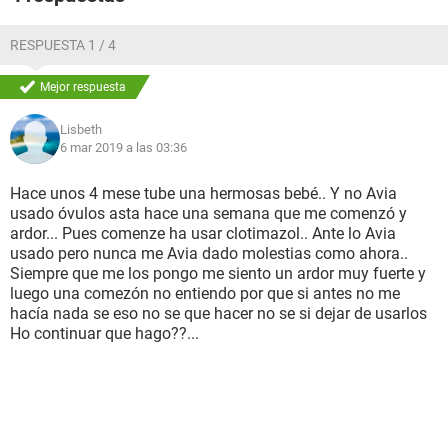
RESPUESTA 1 / 4
Mejor respuesta
Lisbeth
6 mar 2019 a las 03:36
Hace unos 4 mese tube una hermosas bebé.. Y no Avia
usado óvulos asta hace una semana que me comenzó y
ardor... Pues comenze ha usar clotimazol.. Ante lo Avia
usado pero nunca me Avia dado molestias como ahora..
Siempre que me los pongo me siento un ardor muy fuerte y
luego una comezón no entiendo por que si antes no me
hacía nada se eso no se que hacer no se si dejar de usarlos
Ho continuar que hago??...