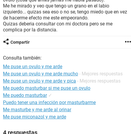
Me he mirado y veo que tengo un grano en el labio
izquierdo... quizas sea eso o no se, tengo miedo que en vez
de hacerme efecto me este empeorando.
Quizas deberia consultar con mi doctora pero se me
complica por la distancia.
Compartir
Consulta también:
Me puse un ovulo y me arde
Me puse un ovulo y me arde mucho
- Mejores respuestas
Me puse un ovulo y me arde y pica
- Mejores respuestas
Me puedo masturbar si me puse un ovulo
Me puedo masturbar
✓
Puedo tener una infección por masturbarme
Me masturbe y me arde al orinar
Me puse miconazol y me arde
4 respuestas