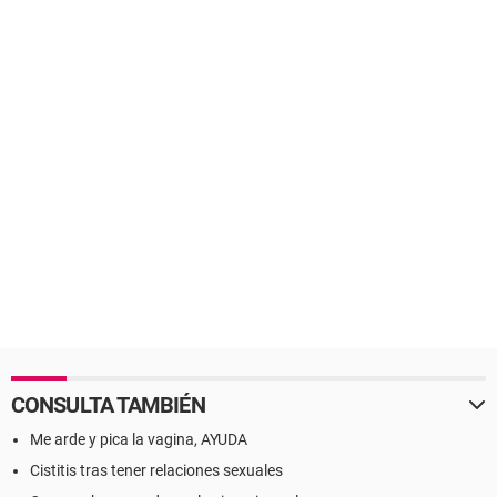
CONSULTA TAMBIÉN
Me arde y pica la vagina, AYUDA
Cistitis tras tener relaciones sexuales