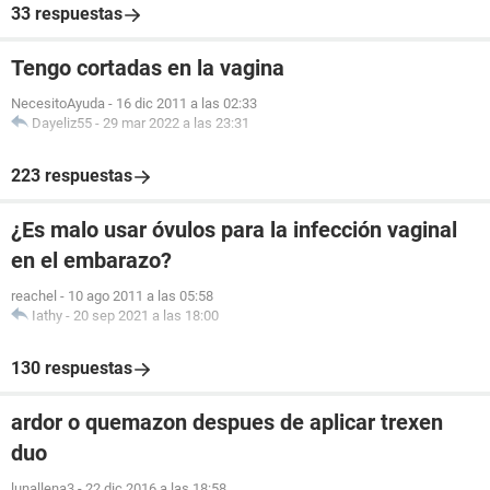
33 respuestas
Tengo cortadas en la vagina
NecesitoAyuda
-
16 dic 2011 a las 02:33
Dayeliz55
-
29 mar 2022 a las 23:31
223 respuestas
¿Es malo usar óvulos para la infección vaginal
en el embarazo?
reachel
-
10 ago 2011 a las 05:58
Iathy
-
20 sep 2021 a las 18:00
130 respuestas
ardor o quemazon despues de aplicar trexen
duo
lunallena3
-
22 dic 2016 a las 18:58