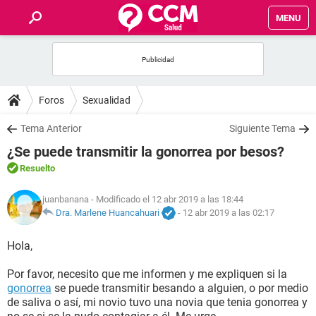
MENU
INICIO
FOROS
Foros
Sexualidad
SALUD
Tema Anterior
Siguiente Tema
¿Se puede transmitir la gonorrea por besos?
FAMILIA
Resuelto
NUTRICIÓN
juanbanana
- Modificado el 12 abr 2019 a las 18:44
Dra. Marlene Huancahuari
-
12 abr 2019 a las 02:17
BIENESTAR
Hola,
SEXUALIDAD
Por favor, necesito que me informen y me expliquen si la
gonorrea
se puede transmitir besando a alguien, o por medio
de saliva o así, mi novio tuvo una novia que tenia gonorrea y
GLOSARIO