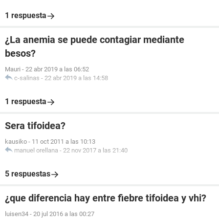
1 respuesta
¿La anemia se puede contagiar mediante
besos?
Mauri
-
22 abr 2019 a las 06:52
c-salinas
-
22 abr 2019 a las 14:58
1 respuesta
Sera tifoidea?
kausiko
-
11 oct 2011 a las 10:13
manuel orellana
-
22 nov 2017 a las 21:40
5 respuestas
¿que diferencia hay entre fiebre tifoidea y vhi?
luisen34
-
20 jul 2016 a las 00:27