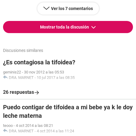
Ver los 7 comentarios
Mostrar toda la discusión
Discusiones similares
¿Es contagiosa la tifoidea?
geminis22
-
30 nov 2012 a las 05:53
DRA. MARNET
-
10 jul 2017 a las 08:35
26 respuestas
Puedo contigar de tifoidea a mi bebe ya k le doy
leche materna
teooo
-
4 oct 2014 a las 08:21
DRA. MARNET
-
4 oct 2014 a las 11:24