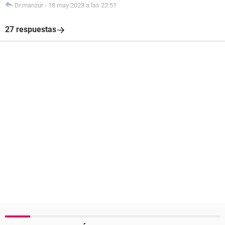
Dr.manzur
-
18 may 2023 a las 22:51
27 respuestas