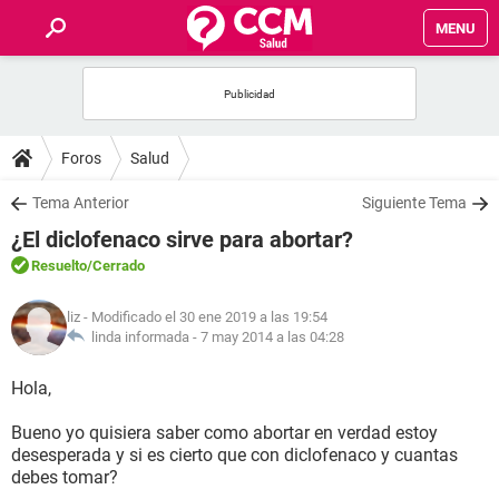
MENU
INICIO
FOROS
Foros
Salud
SALUD
Tema Anterior
Siguiente Tema
¿El diclofenaco sirve para abortar?
FAMILIA
Resuelto
/Cerrado
NUTRICIÓN
liz
- Modificado el 30 ene 2019 a las 19:54
linda informada -
7 may 2014 a las 04:28
BIENESTAR
Hola,
SEXUALIDAD
Bueno yo quisiera saber como abortar en verdad estoy
desesperada y si es cierto que con diclofenaco y cuantas
debes tomar?
GLOSARIO