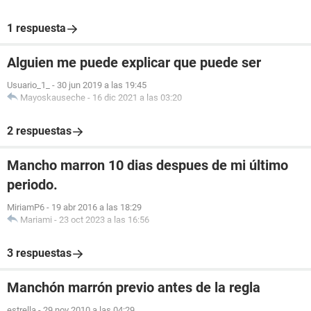
1 respuesta
Alguien me puede explicar que puede ser
Usuario_1_
-
30 jun 2019 a las 19:45
Mayoskauseche
-
16 dic 2021 a las 03:20
2 respuestas
Mancho marron 10 dias despues de mi último
periodo.
MiriamP6
-
19 abr 2016 a las 18:29
Mariami
-
23 oct 2023 a las 16:56
3 respuestas
Manchón marrón previo antes de la regla
estrella
-
29 nov 2010 a las 04:29