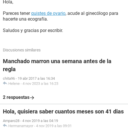
Hola,
Pareces tener
quistes de ovario
, acude al ginecólogo para
hacerte una ecografía.
Saludos y gracias por escribir.
Discusiones similares
Manchado marron una semana antes de la
regla
chita96
-
19 abr 2017 a las 16:34
Helene
-
4 nov 2023 a las 16:23
2 respuestas
Hola, quisiera saber cuantos meses son 41 dias
Amparo28
-
4 nov 2019 a las 04:19
Hermanamayor
-
4 nov 2019 a las 09:01