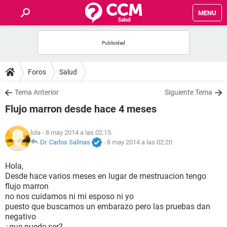
MENU
INICIO
FOROS
Foros
Salud
SALUD
Tema Anterior
Siguiente Tema
Flujo marron desde hace 4 meses
FAMILIA
lola
- 8 may 2014 a las 02:15
NUTRICIÓN
Dr. Carlos Salinas
-
8 may 2014 a las 02:20
Hola,
BIENESTAR
Desde hace varios meses en lugar de mestruacion tengo
flujo marron
SEXUALIDAD
no nos cuidamos ni mi esposo ni yo
puesto que buscamos un embarazo pero las pruebas dan
negativo
GLOSARIO
¿que puede ser?