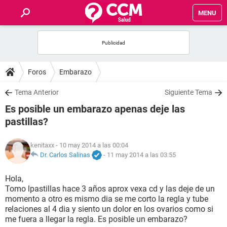
MENU
INICIO
FOROS
Foros
Embarazo
SALUD
Tema Anterior
Siguiente Tema
Es posible un embarazo apenas deje las
FAMILIA
pastillas?
NUTRICIÓN
kenitaxx
- 10 may 2014 a las 00:04
Dr. Carlos Salinas
-
11 may 2014 a las 03:55
BIENESTAR
Hola,
Tomo lpastillas hace 3 años aprox vexa cd y las deje de un
SEXUALIDAD
momento a otro es mismo dia se me corto la regla y tube
relaciones al 4 dia y siento un dolor en los ovarios como si
me fuera a llegar la regla. Es posible un embarazo?
GLOSARIO