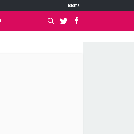
Idioma
O