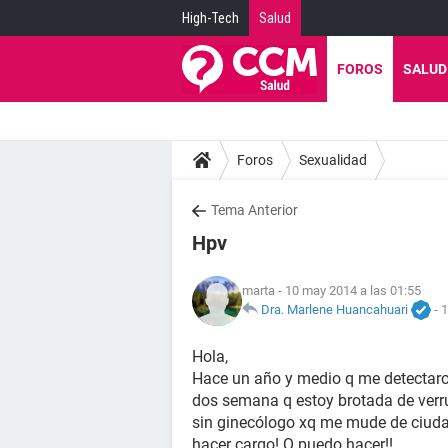
High-Tech
Salud
FOROS
SALUD
Foros
Sexualidad
Tema Anterior
Hpv
marta
- 10 may 2014 a las 01:55
Dra. Marlene Huancahuari
-
1
Hola,
Hace un año y medio q me detectaron
dos semana q estoy brotada de verru
sin ginecólogo xq me mude de ciudad
hacer cargo! Q puedo hacer!!..