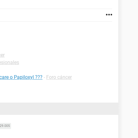
er
esionales
care o Papiloxyl ???
-
Foro cáncer
29.005