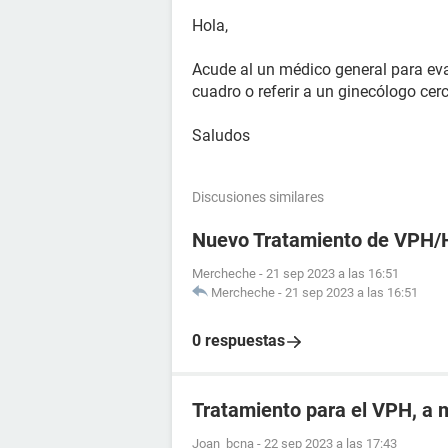
Hola,
Acude al un médico general para eval
cuadro o referir a un ginecólogo cer
Saludos
Discusiones similares
Nuevo Tratamiento de VPH/H
Mercheche
-
21 sep 2023 a las 16:51
Mercheche
-
21 sep 2023 a las 16:51
0 respuestas
Tratamiento para el VPH, a 
Joan_bcna
-
22 sep 2023 a las 17:43