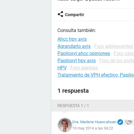
Compartir
Consulta también:
Ahcc hpv avis
Agrandarlo avis
-
Foro adolescentes
Papiloxyl ahcc opiniones
-
Foro cánc
Papiloxyl hpv avis
-
Foro de los prof
HPV
-
Foro alergias
Tratamiento de VPH efectivo, Papilo
1 respuesta
RESPUESTA 1 / 1
Dra. Marlene Huancahuari
10 may 2014 a las 04:22