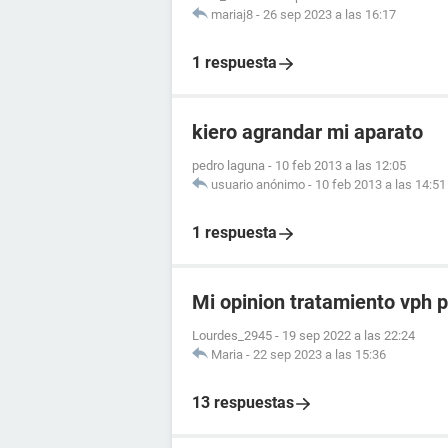
mariaj8
-
26 sep 2023 a las 16:17
1 respuesta
kiero agrandar mi aparato
pedro laguna
-
10 feb 2013 a las 12:05
usuario anónimo
-
10 feb 2013 a las 14:51
1 respuesta
Mi opinion tratamiento vph p
Lourdes_2945
-
19 sep 2022 a las 22:24
Maria
-
22 sep 2023 a las 15:36
13 respuestas