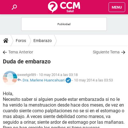
MENU
INICIO
FOROS
Foros
Embarazo
SALUD
Tema Anterior
Siguiente Tema
Duda de embarazo
FAMILIA
sweetgirl89
- 10 may 2014 a las 03:18
NUTRICIÓN
Dra. Marlene Huancahuari
-
10 may 2014 a las 03:53
Hola,
BIENESTAR
Necesito saber si alguien puede estar embarazada si no le
ha venido la menstruacion desde hace dos meses, de vez en
SEXUALIDAD
cuando siente como palpitaciones no se si en el estomago o
mas abajo. A veces siente debilidad como mareos, va
seguido a orinar, siente ardor de estomago por las mañanas.
GLOSARIO
Pero no han crecido los pechos ni tiene nauseas.