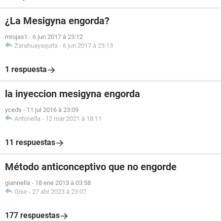
¿La Mesigyna engorda?
mrojas1
-
6 jun 2017 à 23:12
Zarahuayaquita
-
6 jun 2017 à 23:13
1 respuesta
la inyeccion mesigyna engorda
yceds
-
11 jul 2016 à 23:09
Antonella
-
12 mar 2021 à 18:11
11 respuestas
Método anticonceptivo que no engorde
giannella
-
18 ene 2013 à 03:58
Gise
-
27 abr 2023 à 23:07
177 respuestas