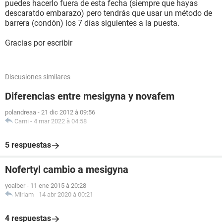
puedes hacerlo fuera de esta fecha (siempre que hayas
descaratdo embarazo) pero tendrás que usar un método de
barrera (condón) los 7 días siguientes a la puesta.
Gracias por escribir
Discusiones similares
Diferencias entre mesigyna y novafem
polandreaa
-
21 dic 2012 à 09:56
Cami
-
4 mar 2022 à 04:58
5 respuestas
Nofertyl cambio a mesigyna
yoalber
-
11 ene 2015 à 20:28
Miriam
-
14 abr 2020 à 00:21
4 respuestas