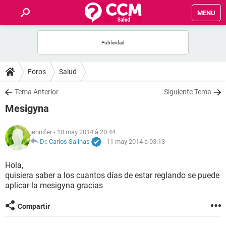
MENU
INICIO
FORUMS
Foros
Salud
SALUD
Tema Anterior
Siguiente Tema
Mesigyna
FAMILIA
jennifer
- 10 may 2014 à 20:44
NUTRICIÓN
Dr. Carlos Salinas
-
11 may 2014 à 03:13
Hola,
BIENESTAR
quisiera saber a los cuantos días de estar reglando se puede
aplicar la mesigyna gracias
SEXUALIDAD
Compartir
GLOSARIO