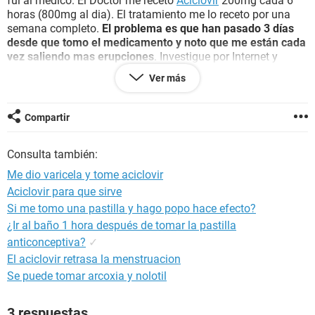
fui al medico. El Doctor me receto
Aciclovir
200mg cada 6
horas (800mg al dia). El tratamiento me lo receto por una
semana completo.
El problema es que han pasado 3 días
desde que tomo el medicamento y noto que me están cada
vez saliendo mas erupciones
. Investigue por Internet y
averigüe que el medicamento es muy efectivo y que detiene
Ver más
la reproducción viral evitando que salgan mas erupciones de
las que ya se tiene al empezar el tratamiento. Pero en la caja
del medicamento y en muchas paginas se dice que la dosis
Compartir
es 800mg cada 6 horas. Mi duda es que creo que el medico
se equivoco y me mando una dosis mucho menor de la que
Consulta también:
indica la caja del medicamento.
Me dio varicela y tome aciclovir
Mi duda es, cual sera realmente la dosis?? Son 200mg cada
Aciclovir para que sirve
6 horas (800mg al dia) o son 800mg cada 6 horas (3200mg
Si me tomo una pastilla y hago popo hace efecto?
al dia)...???
¿Ir al baño 1 hora después de tomar la pastilla
Por eso sera que noto que no me esta haciendo
anticonceptiva?
✓
efecto...porque la dosis que estoy tomando no es la correcta
El aciclovir retrasa la menstruacion
y es muy baja??
Se puede tomar arcoxia y nolotil
Ayudaaa!! por favor
3 respuestas