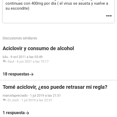
continuas con 400mg por día ( el virus se asusta y vuelve a
su escondite)
Discusiones similares
Aciclovir y consumo de alcohol
lulu
-
9 oct 2011 a las 03:49
Saul
-
6 jun 2021 a las 15:17
18 respuestas
Tomé aciclovir, ¿eso puede retrasar mi regla?
marcelapreciado
-
1 jul 2019 a las 21:31
Dr.Josh
-
1 jul 2019 a las 22:31
1 respuesta