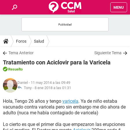
MENU
INICIO
FOROS
Foros
Salud
SALUD
Tema Anterior
Siguiente Tema
Tratamiento con Aciclovir para la Varicela
FAMILIA
Resuelto
NUTRICIÓN
Daniel
- 11 may 2014 a las 09:49
Tony -
8 ene 2018 a las 01:31
BIENESTAR
Hola, Tengo 26 años y tengo
varicela
. Ya de niño estaba
vacunado contra varicela pero sin embargo me dio ahora de
SEXUALIDAD
adulto (nuca me había contagiado de varicela)
Lo cierto es que el primer día que empezaron las erupciones
GLOSARIO