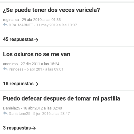
¿Se puede tener dos veces varicela?
regina-sa
-
29 abr 2010 a las 01:33
DRA. MARNET
-
11 may 2019 a las 10:07
45 respuestas
Los oxiuros no se me van
anonimo
-
27 dic 2011 a las 15:24
Princess
-
6 abr 2017 a las 09:01
18 respuestas
Puedo defecar despues de tomar mi pastilla
Daniela25
-
18 abr 2012 a las 02:40
Danistone25
-
5 jun 2016 a las 23:47
3 respuestas