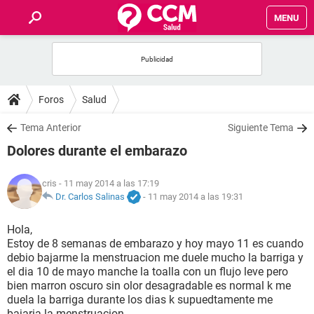
MENU
INICIO
FOROS
Foros
Salud
SALUD
Tema Anterior
Siguiente Tema
Dolores durante el embarazo
FAMILIA
cris
- 11 may 2014 a las 17:19
NUTRICIÓN
Dr. Carlos Salinas
-
11 may 2014 a las 19:31
Hola,
BIENESTAR
Estoy de 8 semanas de embarazo y hoy mayo 11 es cuando
debio bajarme la menstruacion me duele mucho la barriga y
SEXUALIDAD
el dia 10 de mayo manche la toalla con un flujo leve pero
bien marron oscuro sin olor desagradable es normal k me
duela la barriga durante los dias k supuedtamente me
GLOSARIO
bajaria la menstruacion