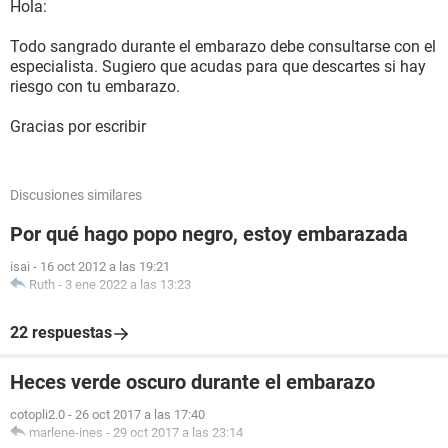
Hola:
Todo sangrado durante el embarazo debe consultarse con el
especialista. Sugiero que acudas para que descartes si hay
riesgo con tu embarazo.
Gracias por escribir
Discusiones similares
Por qué hago popo negro, estoy embarazada
isai
-
16 oct 2012 a las 19:21
Ruth
-
3 ene 2022 a las 13:23
22 respuestas
Heces verde oscuro durante el embarazo
cotopli2.0
-
26 oct 2017 a las 17:40
marlene-ines
-
29 oct 2017 a las 23:14