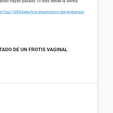
uando hayan pasado 10 días desde la última
et/faq/1604-beta-hcg-diagnostico-del-embarazo
LTADO DE UN FROTIS VAGINAL