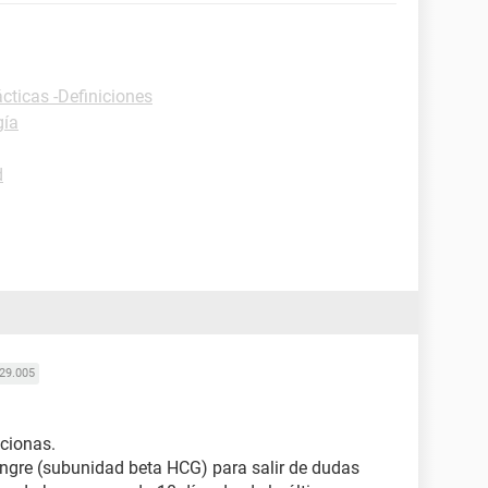
cticas -Definiciones
gía
d
29.005
cionas.
angre (subunidad beta HCG) para salir de dudas