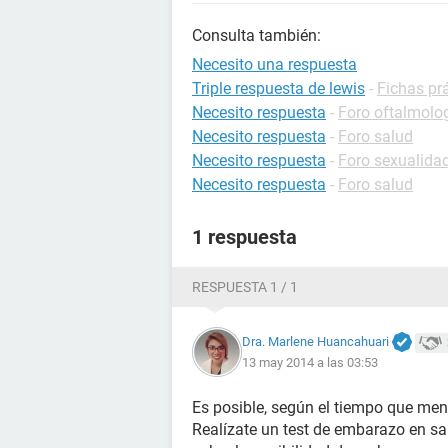
Consulta también:
Necesito una respuesta
Triple respuesta de lewis
-
Fichas prá
Necesito respuesta
-
Foro oftalmolo
Necesito respuesta
-
Foro salud
Necesito respuesta
-
Foro sexualida
Necesito respuesta
-
Foro salud
1 respuesta
RESPUESTA 1 / 1
Dra. Marlene Huancahuari
13 may 2014 a las 03:53
Es posible, según el tiempo que men
Realízate un test de embarazo en s