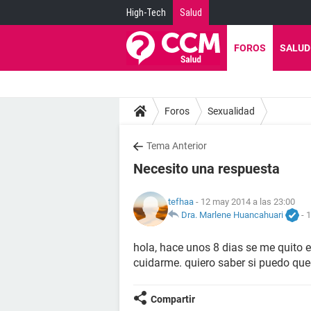
High-Tech
Salud
FOROS
SALUD
Foros
Sexualidad
Tema Anterior
Necesito una respuesta
tefhaa
- 12 may 2014 a las 23:00
Dra. Marlene Huancahuari
-
1
hola, hace unos 8 dias se me quito e
cuidarme. quiero saber si puedo qu
Compartir