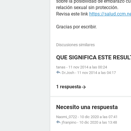
sobre la posibilidad de embarazo c
relación sexual sin protección.
Revisa este link
https://salud.ccm.n
Gracias por escribir.
Discusiones similares
QUE SIGNIFICA ESTE RESU
tanas
-
11 nov 2014 a las 00:24
Dr.Josh
-
11 nov 2014 a las 04:17
1 respuesta
Necesito una respuesta
Naomi_0722
-
10 dic 2020 a las 07:41
jfranpino
-
10 dic 2020 a las 13:48