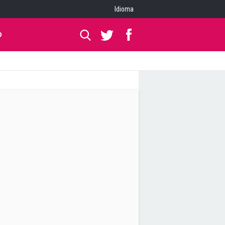
Idioma
O