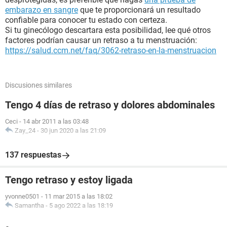
embarazo en sangre
que te proporcionará un resultado
confiable para conocer tu estado con certeza.
Si tu ginecólogo descartara esta posibilidad, lee qué otros
factores podrían causar un retraso a tu menstruación:
https://salud.ccm.net/faq/3062-retraso-en-la-menstruacion
Discusiones similares
Tengo 4 días de retraso y dolores abdominales
Ceci
-
14 abr 2011 a las 03:48
Zay_24
-
30 jun 2020 a las 21:09
137 respuestas
Tengo retraso y estoy ligada
yvonne0501
-
11 mar 2015 a las 18:02
Samantha
-
5 ago 2022 a las 18:19