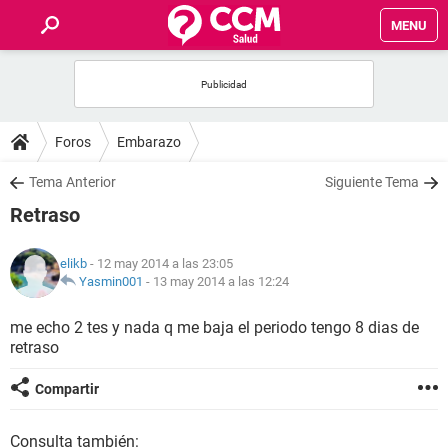
MENU
INICIO
FOROS
Foros
Embarazo
SALUD
Tema Anterior
Siguiente Tema
Retraso
FAMILIA
elikb
- 12 may 2014 a las 23:05
NUTRICIÓN
Yasmin001
-
13 may 2014 a las 12:24
me echo 2 tes y nada q me baja el periodo tengo 8 dias de
BIENESTAR
retraso
SEXUALIDAD
Compartir
GLOSARIO
Consulta también: