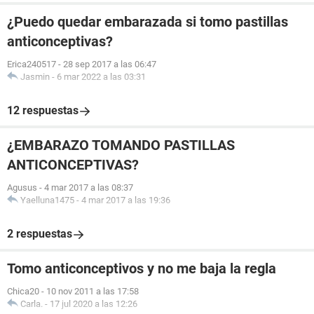
¿Puedo quedar embarazada si tomo pastillas
anticonceptivas?
Erica240517
-
28 sep 2017 a las 06:47
Jasmin
-
6 mar 2022 a las 03:31
12 respuestas
¿EMBARAZO TOMANDO PASTILLAS
ANTICONCEPTIVAS?
Agusus
-
4 mar 2017 a las 08:37
Yaelluna1475
-
4 mar 2017 a las 19:36
2 respuestas
Tomo anticonceptivos y no me baja la regla
Chica20
-
10 nov 2011 a las 17:58
Carla.
-
17 jul 2020 a las 12:26