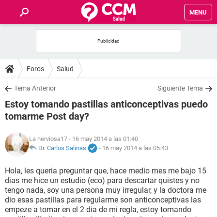
MENU
INICIO
FOROS
Foros
Salud
SALUD
Tema Anterior
Siguiente Tema
Estoy tomando pastillas anticonceptivas puedo
FAMILIA
tomarme Post day?
NUTRICIÓN
La nerviosa17
- 16 may 2014 a las 01:40
Dr. Carlos Salinas
-
16 may 2014 a las 05:43
BIENESTAR
Hola, les queria preguntar que, hace medio mes me bajo 15
dias me hice un estudio (eco) para descartar quistes y no
SEXUALIDAD
tengo nada, soy una persona muy irregular, y la doctora me
dio esas pastillas para regularme son anticonceptivas las
empeze a tomar en el 2 dia de mi regla, estoy tomando
GLOSARIO