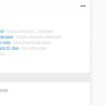
rol
-
Fichas prácticas - Colesterol
 de peso
-
Fichas prácticas -Adelgazar
er malo
-
Foro Sistema de salud
son 41 dias
-
Foro embarazo
azo
29.005