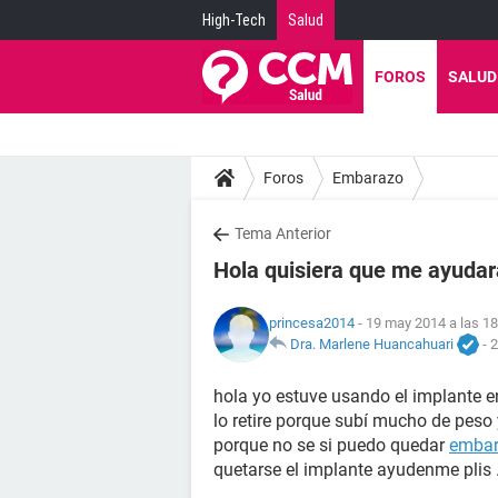
High-Tech
Salud
FOROS
SALUD
Foros
Embarazo
Tema Anterior
Hola quisiera que me ayuda
princesa2014
- 19 may 2014 a las 18
Dra. Marlene Huancahuari
-
2
hola yo estuve usando el implante e
lo retire porque subí mucho de peso
porque no se si puedo quedar
emba
quetarse el implante ayudenme plis .