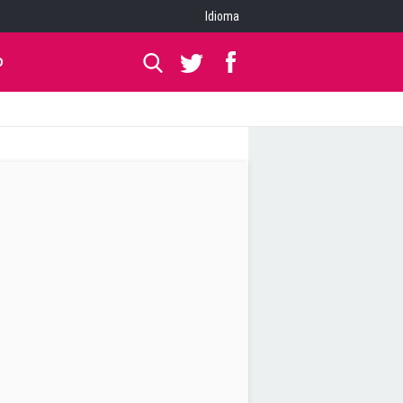
Idioma
O