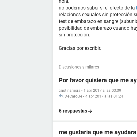
hola,
no podemos saber si el efecto de la
relaciones sexuales sin protección s
test de embarazo en sangre (subunid
posibilidad de embarazo cuando hay
sin protección.
Gracias por escribir.
Discusiones similares
Por favor quisiera que me 
cristinamora
-
1 abr 2017 a las 00:09
DeCaroGe
-
4 abr 2017 a las 01:24
6 respuestas
me gustaria que me ayudara