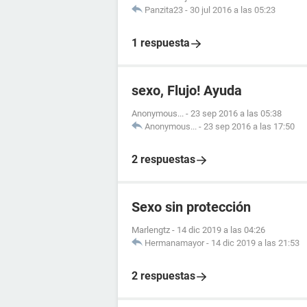
Panzita23
-
30 jul 2016 a las 05:23
1 respuesta
sexo, Flujo! Ayuda
Anonymous...
-
23 sep 2016 a las 05:38
Anonymous...
-
23 sep 2016 a las 17:50
2 respuestas
Sexo sin protección
Marlengtz
-
14 dic 2019 a las 04:26
Hermanamayor
-
14 dic 2019 a las 21:53
2 respuestas