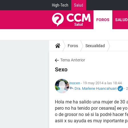
High-Tech
Salud
FOROS
SALUD
Foros
Sexualidad
Tema Anterior
Sexo
inocen
- 19 may 2014 a las 18:44
Dra. Marlene Huancahuari
-
2
Hola me ha salido una mujer de 30 a
pero no ha tenido por cesarea] ee y
o de grosor no sé si la podré hacer 
asiii x su ayuda es muy inportante p