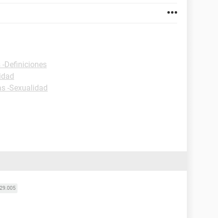
 -Definiciones
idad
as -Sexualidad
29.005