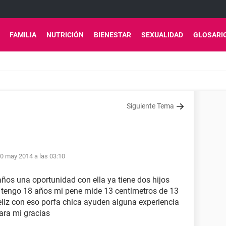
FAMILIA
NUTRICIÓN
BIENESTAR
SEXUALIDAD
GLOSARI
Siguiente Tema
0 may 2014 a las 03:10
ños una oportunidad con ella ya tiene dos hijos
o tengo 18 años mi pene mide 13 centímetros de 13
feliz con eso porfa chica ayuden alguna experiencia
ara mi gracias