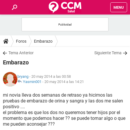
MENU
INICIO
FOROS
Foros
Embarazo
SALUD
Tema Anterior
Siguiente Tema
Embarazo
FAMILIA
bryang
- 20 may 2014 a las 00:58
NUTRICIÓN
Yasmin001
-
20 may 2014 a las 14:21
mi novia lleva dos semanas de retraso ya hicimos las
BIENESTAR
pruebas de embarazo de orina y sangra y las dos me salen
positivo ....
SEXUALIDAD
el problema es que los dos no queremos tener hijos por el
momento que podemos hacer ?? se puede tomar algo o que
me pueden aconsejar ???
GLOSARIO