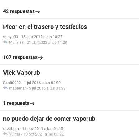
42 respuestas
Picor en el trasero y testículos
sanyo00
-
15 sep 2012 a las 18:37
Marm88
-
21 abr 2022 a las 11:28
107 respuestas
Vick Vaporub
Santi0920
-
1 jul 2016 a las 04:09
mabemar
-
5 jul 2016 a las 01:39
1 respuesta
no puedo dejar de comer vaporub
elizabeth
-
11 nov 2011 a las 04:15
Yulma
-
10 oct 2021 a las 05:22