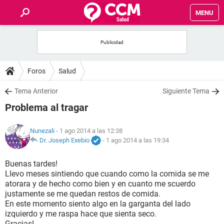
MENU
INICIO
FOROS
Foros
Salud
SALUD
Tema Anterior
Siguiente Tema
Problema al tragar
FAMILIA
Nunezali
- 1 ago 2014 a las 12:38
NUTRICIÓN
Dr. Joseph Exebio
-
1 ago 2014 a las 19:34
Buenas tardes!
BIENESTAR
Llevo meses sintiendo que cuando como la comida se me
atorara y de hecho como bien y en cuanto me scuerdo
SEXUALIDAD
justamente se me quedan restos de comida.
En este momento siento algo en la garganta del lado
izquierdo y me raspa hace que sienta seco.
GLOSARIO
Gracias!.