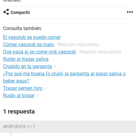
Compartir
Consulta también:
El vaporub se puede comer
Comer vaporub es malo
- Mejores respuestas
Que pasa si se come vick vaporub
- Mejores respuestas
Ruido al tragar saliva
Crugido en la garganta
✓
¿Por qué me truena (o cruje) la garganta al pasar saliva o
beber agua?
Tragar semen foro
✓
Ruido al tragar
✓
1 respuesta
RESPUESTA 1 / 1