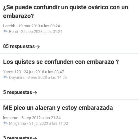
¿Se puede confundir un quiste ovárico con un
embarazo?
Lorebb
-
19 mar 2013 a las 00:24
Romi
-
25 sep 2023 a las 01:21
85 respuestas
Los quistes se confunden con embarazo ?
Yaresi123
-
24 jun 2016 a las 03:47
Deyanira
-
9 ene 2023 a las 14:55
5 respuestas
ME pico un alacran y estoy embarazada
lesperan
-
6 sep 2012 a las 21:34
Miligarcia
-
31 jul 2023 a las 11:02
3 respuestas