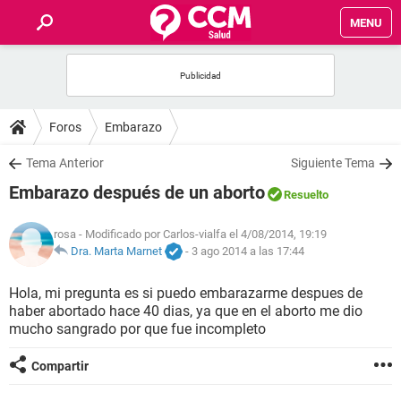
MENU
INICIO
FOROS
Foros
Embarazo
SALUD
Tema Anterior
Siguiente Tema
Embarazo después de un aborto
Resuelto
FAMILIA
rosa
- Modificado por Carlos-vialfa el 4/08/2014, 19:19
NUTRICIÓN
Dra. Marta Marnet
-
3 ago 2014 a las 17:44
Hola, mi pregunta es si puedo embarazarme despues de
BIENESTAR
haber abortado hace 40 dias, ya que en el aborto me dio
mucho sangrado por que fue incompleto
SEXUALIDAD
Compartir
GLOSARIO