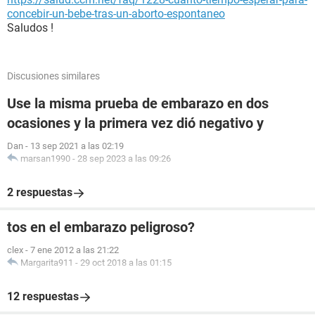
concebir-un-bebe-tras-un-aborto-espontaneo
Saludos !
Discusiones similares
Use la misma prueba de embarazo en dos
ocasiones y la primera vez dió negativo y
Dan
-
13 sep 2021 a las 02:19
marsan1990
-
28 sep 2023 a las 09:26
2 respuestas
tos en el embarazo peligroso?
clex
-
7 ene 2012 a las 21:22
Margarita911
-
29 oct 2018 a las 01:15
12 respuestas