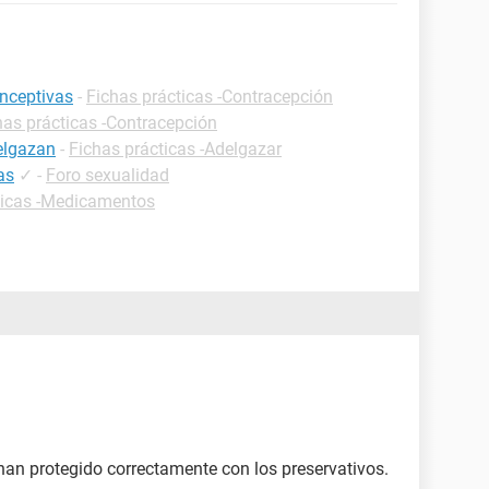
onceptivas
-
Fichas prácticas -Contracepción
has prácticas -Contracepción
elgazan
-
Fichas prácticas -Adelgazar
as
✓
-
Foro sexualidad
ticas -Medicamentos
 han protegido correctamente con los preservativos.