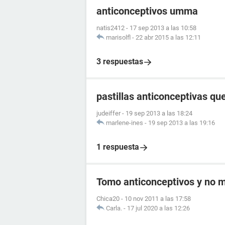
anticonceptivos umma
natis2412
-
17 sep 2013 a las 10:58
marisolfl
-
22 abr 2015 a las 12:11
3 respuestas
pastillas anticonceptivas q
judeiffer
-
19 sep 2013 a las 18:24
marlene-ines
-
19 sep 2013 a las 19:16
1 respuesta
Tomo anticonceptivos y no me
Chica20
-
10 nov 2011 a las 17:58
Carla.
-
17 jul 2020 a las 12:26