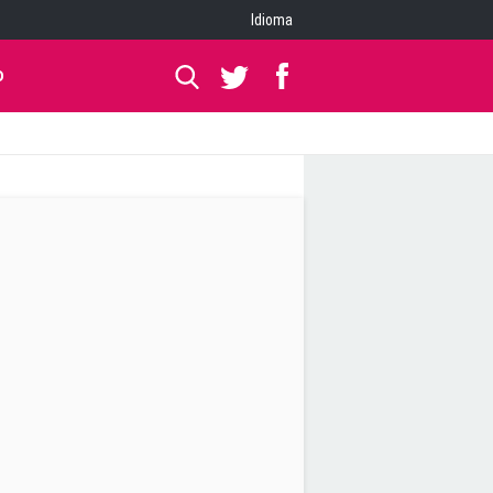
Idioma
O