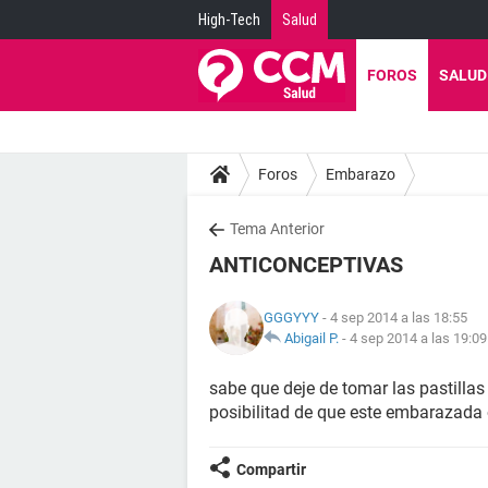
High-Tech
Salud
FOROS
SALUD
Foros
Embarazo
Tema Anterior
ANTICONCEPTIVAS
GGGYYY
- 4 sep 2014 a las 18:55
Abigail P.
-
4 sep 2014 a las 19:09
sabe que deje de tomar las pastilla
posibilitad de que este embarazada
Compartir