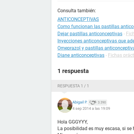
Consulta también:
ANTICONCEPTIVAS
Como funcionan las pastillas antic
Dejar pastillas anticonceptivas
-
Fic
Inyecciones anticonceptivas que ad
Omeprazol y pastillas anticonceptiv
Diane anticonceptivas
-
Fichas prác
1 respuesta
RESPUESTA 1 / 1
Abigail P.
3.390
4 sep 2014 a las 19:09
Hola GGGYYY,
La posibilidad es muy escasa, si se