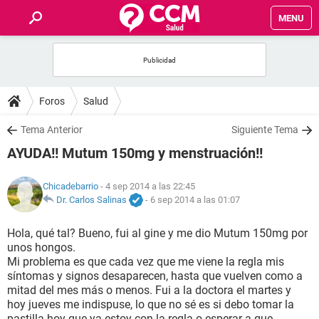
MENU
INICIO
FOROS
Foros
Salud
SALUD
Tema Anterior
Siguiente Tema
AYUDA!! Mutum 150mg y menstruación!!
FAMILIA
Chicadebarrio
- 4 sep 2014 a las 22:45
NUTRICIÓN
Dr. Carlos Salinas
-
6 sep 2014 a las 01:07
Hola, qué tal? Bueno, fui al gine y me dio Mutum 150mg por
BIENESTAR
unos hongos.
Mi problema es que cada vez que me viene la regla mis
SEXUALIDAD
síntomas y signos desaparecen, hasta que vuelven como a
mitad del mes más o menos. Fui a la doctora el martes y
hoy jueves me indispuse, lo que no sé es si debo tomar la
GLOSARIO
pastilla hoy que ya estoy con la regla o esperar a que