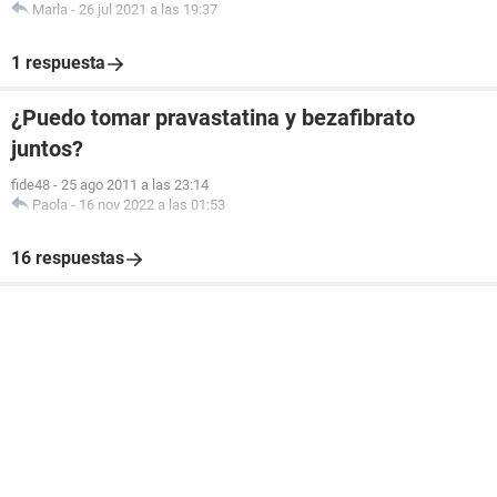
Marla
-
26 jul 2021 a las 19:37
1 respuesta
¿Puedo tomar pravastatina y bezafibrato
juntos?
fide48
-
25 ago 2011 a las 23:14
Paola
-
16 nov 2022 a las 01:53
16 respuestas