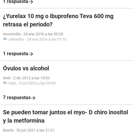
1 respuesta
¿Yurelax 10 mg o ibuprofeno Teva 600 mg
retrasa el periodo?
Anonimilla
-
24 ene 2016 a las 00:28
silviaviho
-
24 ene 2016 a las 01:10
1 respuesta
Óvulos vs alcohol
Ariel
-
2 dic 2012 a las 18:03
Kabi
-
5 oct 2022 a las 03:09
7 respuestas
Se pueden tomar juntos el myo- D chiro inositol
y la metformina
Bawla
-
26 jun 2021 a las 21:21