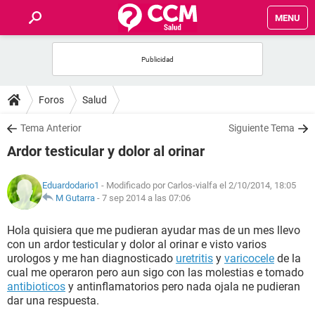
MENU
INICIO
FOROS
Foros
Salud
SALUD
Tema Anterior
Siguiente Tema
Ardor testicular y dolor al orinar
FAMILIA
Eduardodario1
- Modificado por Carlos-vialfa el 2/10/2014, 18:05
NUTRICIÓN
M Gutarra
-
7 sep 2014 a las 07:06
Hola quisiera que me pudieran ayudar mas de un mes llevo
BIENESTAR
con un ardor testicular y dolor al orinar e visto varios
urologos y me han diagnosticado
uretritis
y
varicocele
de la
SEXUALIDAD
cual me operaron pero aun sigo con las molestias e tomado
antibioticos
y antinflamatorios pero nada ojala ne pudieran
dar una respuesta.
GLOSARIO