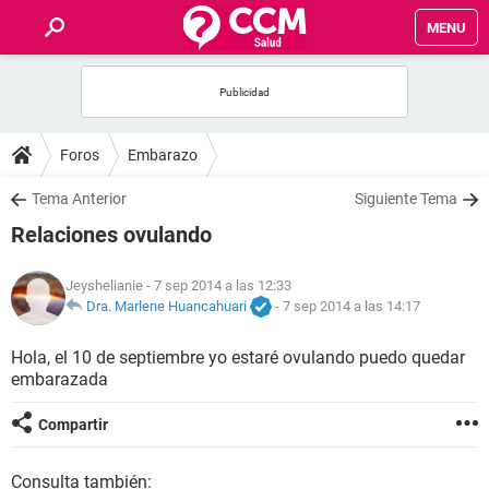
MENU
INICIO
FOROS
Foros
Embarazo
SALUD
Tema Anterior
Siguiente Tema
Relaciones ovulando
FAMILIA
Jeyshelianie
- 7 sep 2014 a las 12:33
NUTRICIÓN
Dra. Marlene Huancahuari
-
7 sep 2014 a las 14:17
Hola, el 10 de septiembre yo estaré ovulando puedo quedar
BIENESTAR
embarazada
SEXUALIDAD
Compartir
GLOSARIO
Consulta también: