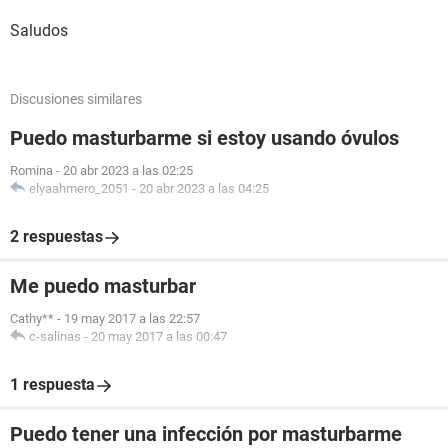
Saludos
Discusiones similares
Puedo masturbarme si estoy usando óvulos
Romina
-
20 abr 2023 a las 02:25
elyaahmero_2051
-
20 abr 2023 a las 04:25
2 respuestas
Me puedo masturbar
Cathy**
-
19 may 2017 a las 22:57
c-salinas
-
20 may 2017 a las 00:47
1 respuesta
Puedo tener una infección por masturbarme