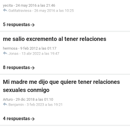
yecita
-
24 may 2016 a las 21:46
Gatitatraviesa
-
26 may 2016 a las 10:25
5 respuestas
me salio excremento al tener relaciones
hermosa
-
9 feb 2012 a las 01:17
Jonas
-
13 abr 2022 a las 19:47
8 respuestas
Mi madre me dijo que quiere tener relaciones
sexuales conmigo
Arturo
-
29 dic 2018 a las 01:10
Benjamin
-
3 feb 2023 a las 19:21
4 respuestas