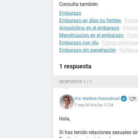
Consulta también:
Embarazo
Embarazo en días no fertiles
-
Ficha
Amoxicilina en el embarazo
-
Fichas
Menstruacion en el embarazo
-
Fich
Embarazo con diu
-
Fichas práctica
Embarazo sin penetración
-
Fichas 
1 respuesta
RESPUESTA 1 / 1
Dra. Marlene Huancahuari
7 sep 2014 a las 17:24
Hola,
Si has tenido relaciones sexuales si