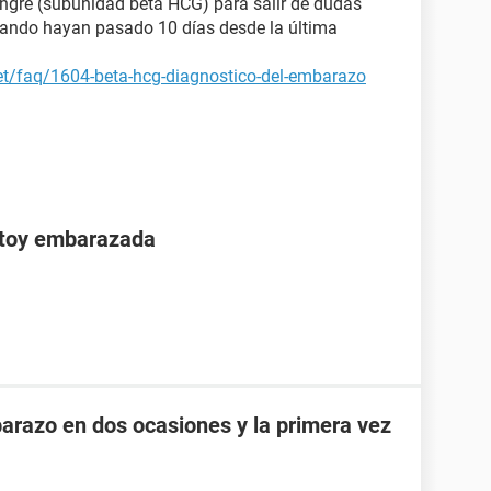
angre (subunidad beta HCG) para salir de dudas
uando hayan pasado 10 días desde la última
et/faq/1604-beta-hcg-diagnostico-del-embarazo
stoy embarazada
razo en dos ocasiones y la primera vez