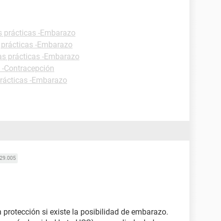
s prácticas -Embarazo
 prácticas -Embarazo
as prácticas -Embarazo
s -Contracepción
prácticas -Embarazo
29.005
n protección si existe la posibilidad de embarazo.