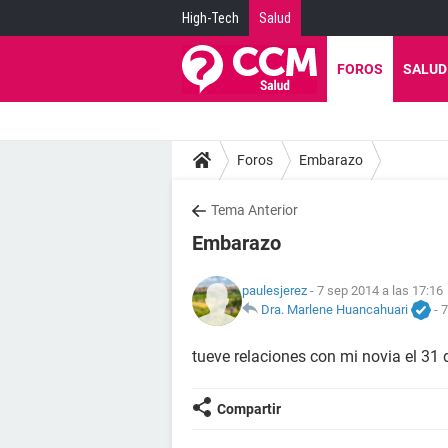
High-Tech
Salud
FOROS
SALUD
Foros
Embarazo
Tema Anterior
Embarazo
paulesjerez
- 7 sep 2014 a las 17:16
Dra. Marlene Huancahuari
-
7
tueve relaciones con mi novia el 31
Compartir