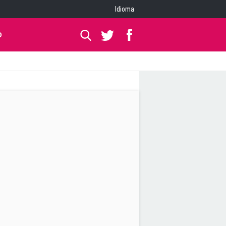
Idioma
O