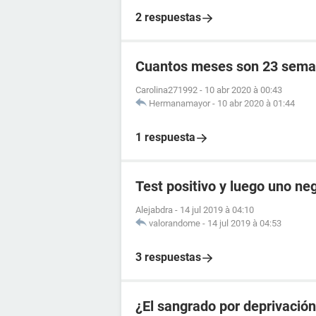
2 respuestas
Cuantos meses son 23 sema
Carolina271992
-
10 abr 2020 à 00:43
Hermanamayor
-
10 abr 2020 à 01:44
1 respuesta
Test positivo y luego uno ne
Alejabdra
-
14 jul 2019 à 04:10
valorandome
-
14 jul 2019 à 04:53
3 respuestas
¿El sangrado por deprivació