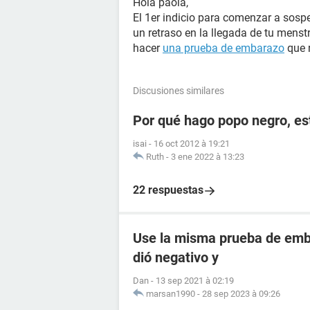
Hola paola,
El 1er indicio para comenzar a sosp
un retraso en la llegada de tu menst
hacer
una prueba de embarazo
que 
Discusiones similares
Por qué hago popo negro, e
isai
-
16 oct 2012 à 19:21
Ruth
-
3 ene 2022 à 13:23
22 respuestas
Use la misma prueba de emba
dió negativo y
Dan
-
13 sep 2021 à 02:19
marsan1990
-
28 sep 2023 à 09:26