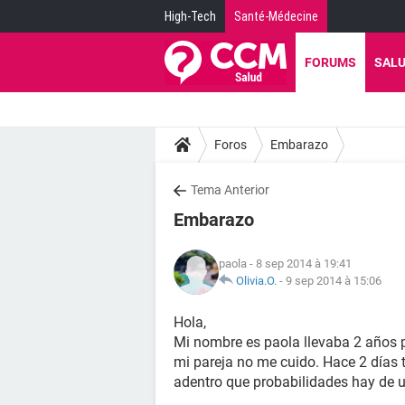
High-Tech
Santé-Médecine
FORUMS
SAL
Foros
Embarazo
Tema Anterior
Embarazo
paola
- 8 sep 2014 à 19:41
Olivia.O.
-
9 sep 2014 à 15:06
Hola,
Mi nombre es paola llevaba 2 años p
mi pareja no me cuido. Hace 2 días 
adentro que probabilidades hay de 