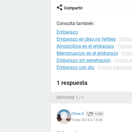
Compartir
Consulta también:
Embarazo
Embarazo en días no fertiles
-
Ficha
Amoxicilina en el embarazo
-
Fichas
Menstruacion en el embarazo
-
Fich
Embarazo sin penetración
-
Fichas 
Embarazo con diu
-
Fichas práctica
1 respuesta
RÉPONSE 1 / 1
Olivia.O.
4.080
9 sep 2014 à 15:06