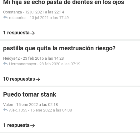
Mi hija se echo pasta de dientes en los ojos
Constanza
-
12 jul 2021 a las 22:14
rolacarlos
-
13 jul 2021 a las 17:49
1 respuesta
pastilla que quita la mestruación riesgo?
Heidys42
-
23 feb 2015 a las 14:28
Hermanamayor
-
28 feb 2020 a las 07:19
10 respuestas
Puedo tomar stank
Valen
-
15 ene 2022 a las 02:18
Alex_1355
-
15 ene 2022 a las 04:08
1 respuesta