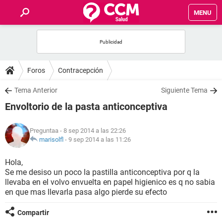
MENU
INICIO
FOROS
Foros
Contracepción
SALUD
Tema Anterior
Siguiente Tema
Envoltorio de la pasta anticonceptiva
FAMILIA
Preguntaa
- 8 sep 2014 a las 22:26
NUTRICIÓN
marisolfl
-
9 sep 2014 a las 11:26
Hola,
BIENESTAR
Se me desiso un poco la pastilla anticonceptiva por q la
llevaba en el volvo envuelta en papel higienico es q no sabia
SEXUALIDAD
en que mas llevarla pasa algo pierde su efecto
Compartir
GLOSARIO