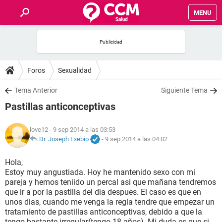
MENU
INICIO
FOROS
Foros
Sexualidad
SALUD
Tema Anterior
Siguiente Tema
Pastillas anticonceptivas
FAMILIA
love12
- 9 sep 2014 a las 03:53
NUTRICIÓN
Dr. Joseph Exebio
-
9 sep 2014 a las 04:02
Hola,
BIENESTAR
Estoy muy angustiada. Hoy he mantenido sexo con mi
pareja y hemos teniido un percal asi que mañana tendremos
SEXUALIDAD
que ir a por la pastilla del dia despues. El caso es que en
unos dias, cuando me venga la regla tendre que empezar un
tratamiento de pastillas anticonceptivas, debido a que la
GLOSARIO
tengo bastante irregular(tengo 18 años). Mi duda es que si