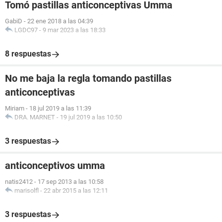
Tomó pastillas anticonceptivas Umma
GabiD
-
22 ene 2018 a las 04:39
LGDC97
-
9 mar 2023 a las 18:33
8 respuestas
No me baja la regla tomando pastillas
anticonceptivas
Miriam
-
18 jul 2019 a las 11:39
DRA. MARNET
-
19 jul 2019 a las 10:50
3 respuestas
anticonceptivos umma
natis2412
-
17 sep 2013 a las 10:58
marisolfl
-
22 abr 2015 a las 12:11
3 respuestas