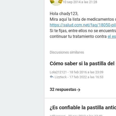
10 sep 2014 a las 21:28
Hola chady123,
Mira aquí la lista de medicamentos 
https://salud.ccm.net/faq/18050-pi
Si te fijas, entre ellos no se encue
continuar tu tratamiento contra
el e
Discusiones similares
Cómo saber si la pastilla del
Lola212121
-
18 feb 2016 a las 23:09
Lizzteck
-
17 feb 2022 a las 16:53
32 respuestas
¿Es confiable la pastilla an