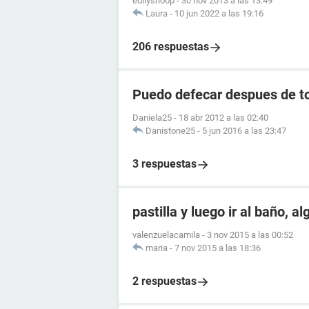
edilysnoop
-
30 nov 2013 a las 13:49
Laura
-
10 jun 2022 a las 19:16
206 respuestas
Puedo defecar despues de to
Daniela25
-
18 abr 2012 a las 02:40
Danistone25
-
5 jun 2016 a las 23:47
3 respuestas
pastilla y luego ir al baño, a
valenzuelacamila
-
3 nov 2015 a las 00:52
maria
-
7 nov 2015 a las 18:36
2 respuestas