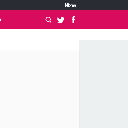
Idioma
O