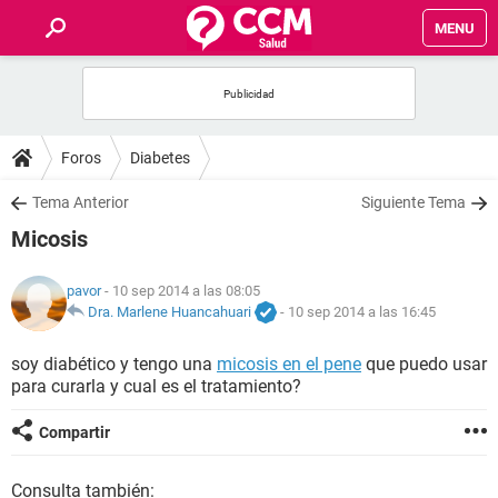
MENU
INICIO
FOROS
Foros
Diabetes
SALUD
Tema Anterior
Siguiente Tema
Micosis
FAMILIA
pavor
- 10 sep 2014 a las 08:05
NUTRICIÓN
Dra. Marlene Huancahuari
-
10 sep 2014 a las 16:45
soy diabético y tengo una
micosis en el pene
que puedo usar
BIENESTAR
para curarla y cual es el tratamiento?
SEXUALIDAD
Compartir
GLOSARIO
Consulta también: