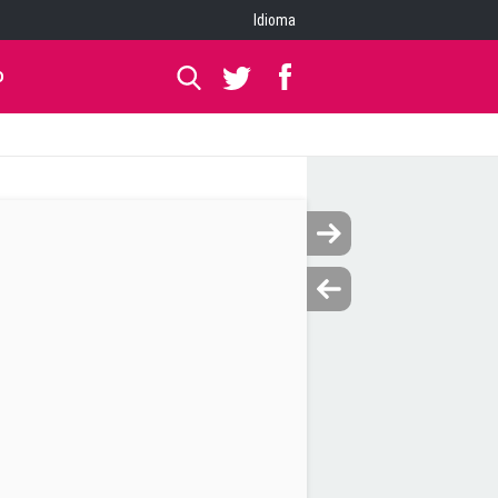
Idioma
O