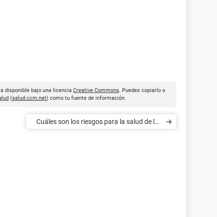
 disponible bajo una licencia
Creative Commons
. Puedes copiarlo o
lud
(
salud.ccm.net
) como tu fuente de información.
Cuáles son los riesgos para la salud de las
cabinas de rayos UV