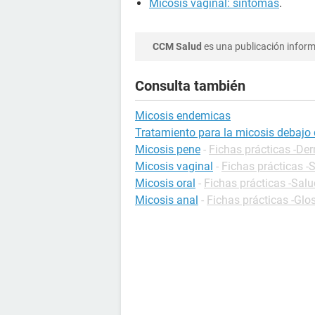
Micosis vaginal: síntomas
.
CCM Salud
es una publicación informa
Consulta también
Micosis endemicas
Tratamiento para la micosis debajo 
Micosis pene
-
Fichas prácticas -De
Micosis vaginal
-
Fichas prácticas -
Micosis oral
-
Fichas prácticas -Salu
Micosis anal
-
Fichas prácticas -Glo