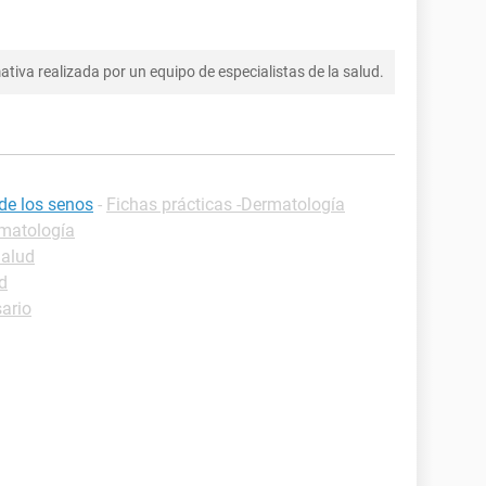
tiva realizada por un equipo de especialistas de la salud.
de los senos
-
Fichas prácticas -Dermatología
rmatología
Salud
d
sario