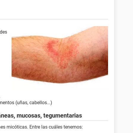
ades
,
ntos (uñas, cabellos...)
táneas, mucosas, tegumentarias
nes micóticas. Entre las cuáles tenemos: