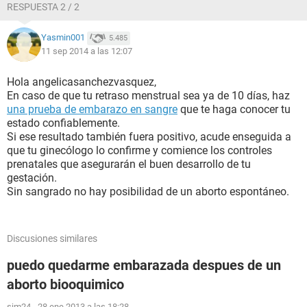
RESPUESTA 2 / 2
Yasmin001
5.485
11 sep 2014 a las 12:07
Hola angelicasanchezvasquez,
En caso de que tu retraso menstrual sea ya de 10 días, haz
una prueba de embarazo en sangre
que te haga conocer tu
estado confiablemente.
Si ese resultado también fuera positivo, acude enseguida a
que tu ginecólogo lo confirme y comience los controles
prenatales que asegurarán el buen desarrollo de tu
gestación.
Sin sangrado no hay posibilidad de un aborto espontáneo.
Discusiones similares
puedo quedarme embarazada despues de un
aborto biooquimico
sjm24
-
28 ene 2013 a las 18:28