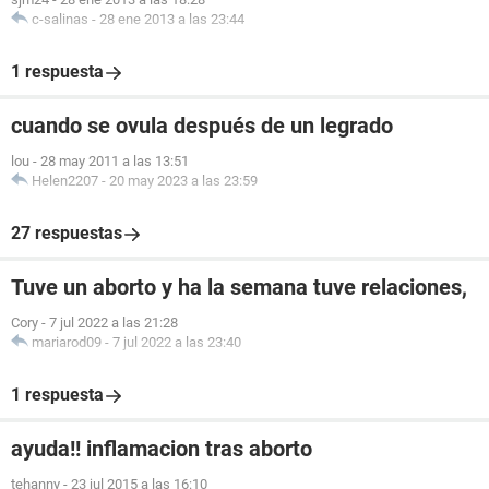
c-salinas
-
28 ene 2013 a las 23:44
1 respuesta
cuando se ovula después de un legrado
lou
-
28 may 2011 a las 13:51
Helen2207
-
20 may 2023 a las 23:59
27 respuestas
Tuve un aborto y ha la semana tuve relaciones,
Cory
-
7 jul 2022 a las 21:28
mariarod09
-
7 jul 2022 a las 23:40
1 respuesta
ayuda!! inflamacion tras aborto
tehanny
-
23 jul 2015 a las 16:10