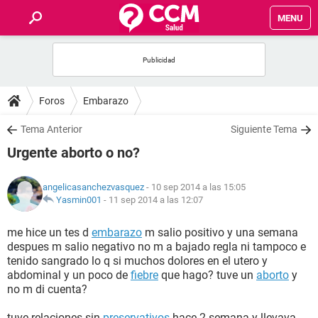
MENU
INICIO
FOROS
Foros
Embarazo
SALUD
Tema Anterior
Siguiente Tema
Urgente aborto o no?
FAMILIA
angelicasanchezvasquez
- 10 sep 2014 a las 15:05
NUTRICIÓN
Yasmin001
-
11 sep 2014 a las 12:07
me hice un tes d
embarazo
m salio positivo y una semana
BIENESTAR
despues m salio negativo no m a bajado regla ni tampoco e
tenido sangrado lo q si muchos dolores en el utero y
SEXUALIDAD
abdominal y un poco de
fiebre
que hago? tuve un
aborto
y
no m di cuenta?
GLOSARIO
tuve relaciones sin
preservativos
hace 2 semana y llevava