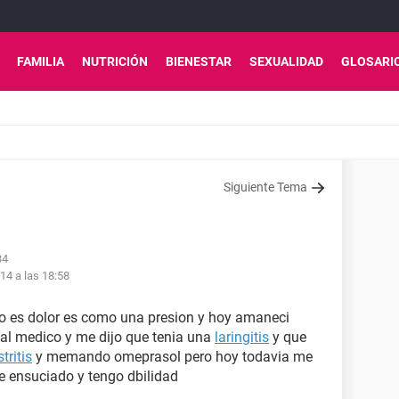
FAMILIA
NUTRICIÓN
BIENESTAR
SEXUALIDAD
GLOSARI
Siguiente Tema
34
14 a las 18:58
 es dolor es como una presion y hoy amaneci
al medico y me dijo que tenia una
laringitis
y que
tritis
y memando omeprasol pero hoy todavia me
he ensuciado y tengo dbilidad