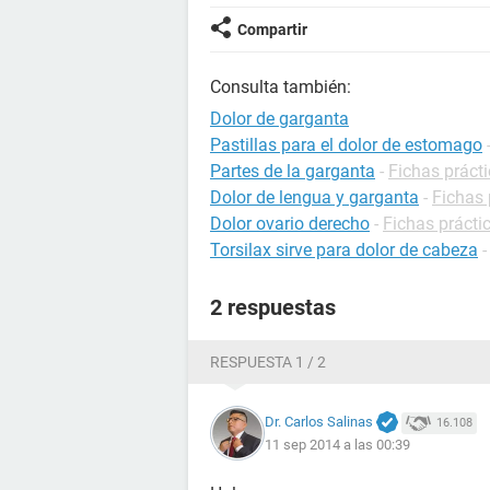
Compartir
Consulta también:
Dolor de garganta
Pastillas para el dolor de estomago
Partes de la garganta
-
Fichas prácti
Dolor de lengua y garganta
-
Fichas 
Dolor ovario derecho
-
Fichas prácti
Torsilax sirve para dolor de cabeza
2 respuestas
RESPUESTA 1 / 2
Dr. Carlos Salinas
16.108
11 sep 2014 a las 00:39