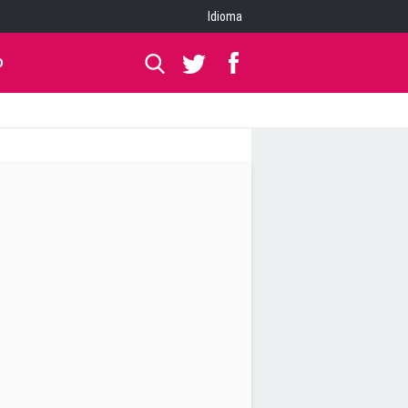
Idioma
O