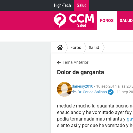
High-Tech
Salud
FOROS
SALUD
Foros
Salud
Tema Anterior
Dolor de garganta
daneisy2010
- 10 sep 2014 a las 20:
Dr. Carlos Salinas
-
11 sep 20
meduele mucho la gaganta bueno no
ensuciando y he vomittado ayer fuy 
podia tomar nada mas milanta y
gas
siento asi y por que he vomitado y 