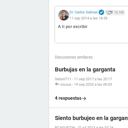
Dr. Carlos Salinas
16.108
11 sep 2014 a las 18:58
A ti por escribir
Discusiones similares
Burbujas en la garganta
Sebs0711
-
11 sep 2017 a las 20:17
sisuua
-
19 sep 2020 a las 06:05
4 respuestas
Siento burbujeo en la gargan
PCAGUSTIN
-
21 jul 2013 a las 02:16