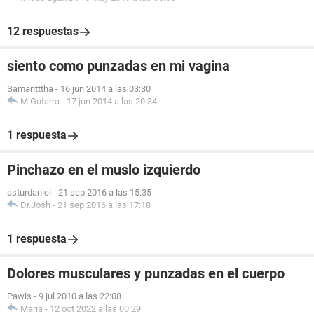
12 respuestas
siento como punzadas en mi vagina
Samantttha
-
16 jun 2014 a las 03:30
M Gutarra
-
17 jun 2014 a las 20:34
1 respuesta
Pinchazo en el muslo izquierdo
asturdaniel
-
21 sep 2016 a las 15:35
Dr.Josh
-
21 sep 2016 a las 17:18
1 respuesta
Dolores musculares y punzadas en el cuerpo
Pawis
-
9 jul 2010 a las 22:08
Maria
-
12 oct 2022 a las 00:29