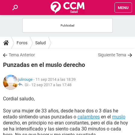
MENU
INICIO
FOROS
Foros
Salud
SALUD
Tema Anterior
Siguiente Tema
Punzadas en el muslo derecho
FAMILIA
julirouge
- 11 sep 2014 a las 18:39
NUTRICIÓN
Gi -
12 sep 2017 a las 17:48
Cordial saludo,
BIENESTAR
Soy una mujer de 33 años, desde hace dos o 3 días he
SEXUALIDAD
estado sintiendo unas punzadas o
calambres
en el
muslo
derecho, en principio no eran constantes, pero el día de hoy
se ha intensificado y las siento cada 30 minutos o cada
GLOSARIO
hora. No se que hacer y me siento asustada.