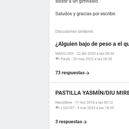
asistir a un gimnasio.
Saludos y gracias por escribir.
Discusiones similares
¿Alguien bajo de peso a el q
MAGILUOK
-
22 abr 2020 a las 08:34
Paula
-
25 may 2022 a las 06:28
73 respuestas
PASTILLA YASMÍN/DIU MIR
NanizBere
-
17 nov 2018 a las 00:12
LGDC97
-
9 mar 2023 a las 18:35
3 respuestas