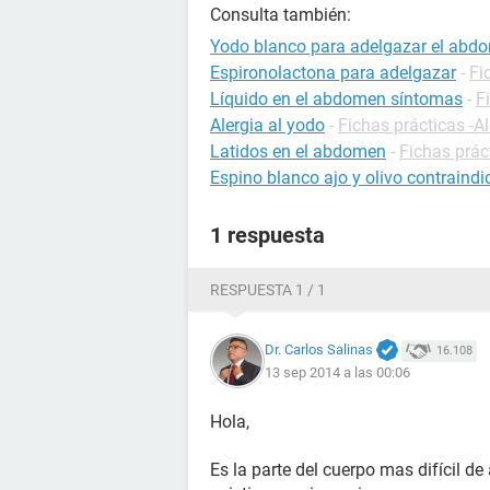
Consulta también:
Yodo blanco para adelgazar el abd
Espironolactona para adelgazar
-
Fi
Líquido en el abdomen síntomas
-
F
Alergia al yodo
-
Fichas prácticas -A
Latidos en el abdomen
-
Fichas prác
Espino blanco ajo y olivo contraind
1 respuesta
RESPUESTA 1 / 1
Dr. Carlos Salinas
16.108
13 sep 2014 a las 00:06
Hola,
Es la parte del cuerpo mas difícil d