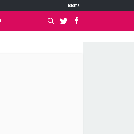
Idioma
O