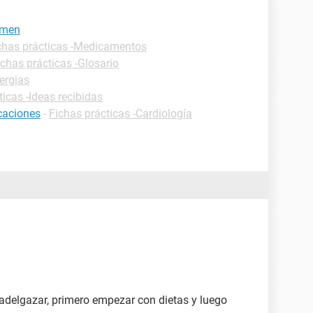
omen
chas prácticas -Medicamentos
ichas prácticas -Glosario
lergias
ticas -Ideas recibidas
icaciones
-
Fichas prácticas -Cardiología
e adelgazar, primero empezar con dietas y luego