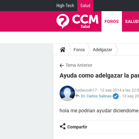
High-Tech
Salud
FOROS
SALUD
Foros
Adelgazar
Tema Anterior
Ayuda como adelgazar la pa
hadassah17
- 12 sep 2014 a las 22:
Dr. Carlos Salinas
-
13 sep 20
hola me podrian ayudar diciendome 
Compartir