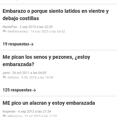
Embarazo o porque siento latidos en vientre y
debajo costillas
NaniePao
-
2 sep 2013 a las 22:29
Melfernandez
-
14 nov 2023 a las 04:42
19 respuestas
Me pican los senos y pezones, ¿estoy
embarazada?
yami
-
26 oct 2011 a las 04:05
Adriana
-
5 dic 2018 a las 18:38
125 respuestas
ME pico un alacran y estoy embarazada
lesperan
-
6 sep 2012 a las 21:34
Miligarcia
-
31 jul 2023 a las 11:02