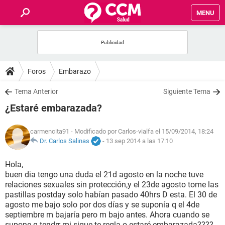
MENU
INICIO
FOROS
Foros
Embarazo
SALUD
Tema Anterior
Siguiente Tema
¿Estaré embarazada?
FAMILIA
carmencita91
- Modificado por Carlos-vialfa el 15/09/2014, 18:24
NUTRICIÓN
Dr. Carlos Salinas
-
13 sep 2014 a las 17:10
Hola,
BIENESTAR
buen dia tengo una duda el 21d agosto en la noche tuve
relaciones sexuales sin protección,y el 23de agosto tome las
SEXUALIDAD
pastillas postday solo habían pasado 40hrs D esta. El 30 de
agosto me bajo solo por dos días y se suponía q el 4de
septiembre m bajaría pero m bajo antes. Ahora cuando se
GLOSARIO
supone q tendrr mi sigue te regla o estaré embarazada????