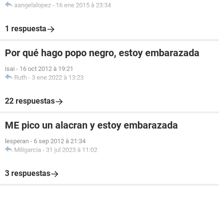
aangelalopez
-
16 ene 2015 à 23:34
1 respuesta
Por qué hago popo negro, estoy embarazada
isai
-
16 oct 2012 à 19:21
Ruth
-
3 ene 2022 à 13:23
22 respuestas
ME pico un alacran y estoy embarazada
lesperan
-
6 sep 2012 à 21:34
Miligarcia
-
31 jul 2023 à 11:02
3 respuestas