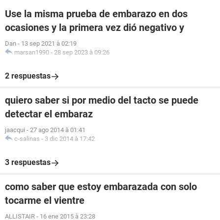
Use la misma prueba de embarazo en dos
ocasiones y la primera vez dió negativo y
Dan
-
13 sep 2021 à 02:19
marsan1990
-
28 sep 2023 à 09:26
2 respuestas
quiero saber si por medio del tacto se puede
detectar el embaraz
jaacqui
-
27 ago 2014 à 01:41
c-salinas
-
3 dic 2014 à 17:42
3 respuestas
como saber que estoy embarazada con solo
tocarme el vientre
ALLISTAIR
-
16 ene 2015 à 23:28