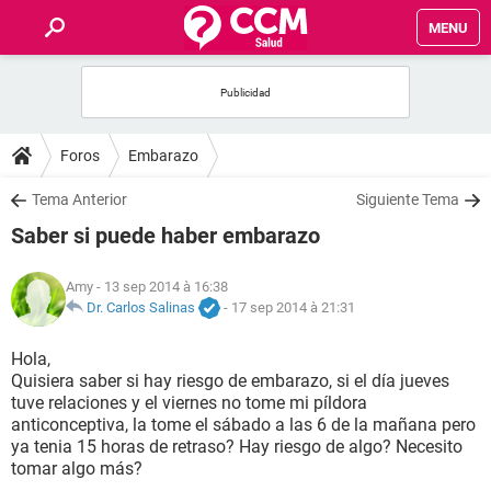
MENU
INICIO
FORUMS
Foros
Embarazo
SALUD
Tema Anterior
Siguiente Tema
Saber si puede haber embarazo
FAMILIA
Amy
- 13 sep 2014 à 16:38
NUTRICIÓN
Dr. Carlos Salinas
-
17 sep 2014 à 21:31
Hola,
BIENESTAR
Quisiera saber si hay riesgo de embarazo, si el día jueves
tuve relaciones y el viernes no tome mi píldora
SEXUALIDAD
anticonceptiva, la tome el sábado a las 6 de la mañana pero
ya tenia 15 horas de retraso? Hay riesgo de algo? Necesito
tomar algo más?
GLOSARIO