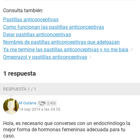
Consulta también:
Pastillas anticonceptivas
Como funcionan las pastillas anticonceptivas
Dejar pastillas anticonceptivas
Nombres de pastillas anticonceptivas que adelgazan
Ya me termine las pastillas anticonceptivas y no me baja
✓
Omeprazol y pastillas anticonceptivas
✓
1 respuesta
RESPUESTA 1 / 1
M Gutarra
2.433
14 sep 2014 a las 04:53
Hola, es necesario que converses con un endocrinólogo la
mejor forma de hormonas femeninas adecuada para tu
caso.