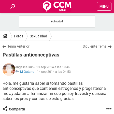
MENU
INICIO
FOROS
Foros
Sexualidad
SALUD
Tema Anterior
Siguiente Tema
Pastillas anticonceptivas
FAMILIA
angelica sun
- 13 sep 2014 a las 19:45
NUTRICIÓN
M Gutarra
-
14 sep 2014 a las 04:53
Hola, me gustaria saber si tomando pastillas
BIENESTAR
anticonceptivas que contienen estrogenos y progesterona
me ayudaran a feminizar mi cuerpo soy travesti y quisiera
SEXUALIDAD
saber los pros y contras de esto gracias
Compartir
GLOSARIO