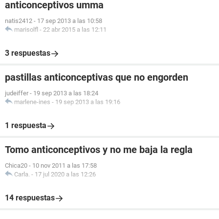
anticonceptivos umma
natis2412
-
17 sep 2013 a las 10:58
marisolfl
-
22 abr 2015 a las 12:11
3 respuestas
pastillas anticonceptivas que no engorden
judeiffer
-
19 sep 2013 a las 18:24
marlene-ines
-
19 sep 2013 a las 19:16
1 respuesta
Tomo anticonceptivos y no me baja la regla
Chica20
-
10 nov 2011 a las 17:58
Carla.
-
17 jul 2020 a las 12:26
14 respuestas