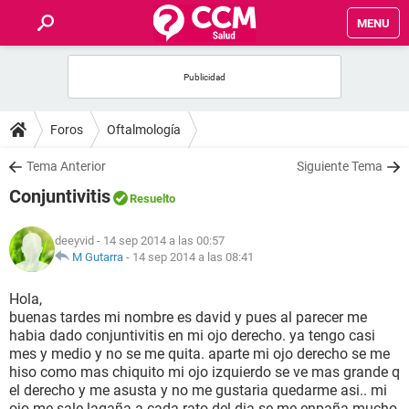
MENU
INICIO
FOROS
Foros
Oftalmología
SALUD
Tema Anterior
Siguiente Tema
Conjuntivitis
Resuelto
FAMILIA
deeyvid
- 14 sep 2014 a las 00:57
NUTRICIÓN
M Gutarra
-
14 sep 2014 a las 08:41
Hola,
BIENESTAR
buenas tardes mi nombre es david y pues al parecer me
habia dado conjuntivitis en mi ojo derecho. ya tengo casi
SEXUALIDAD
mes y medio y no se me quita. aparte mi ojo derecho se me
hiso como mas chiquito mi ojo izquierdo se ve mas grande q
el derecho y me asusta y no me gustaria quedarme asi.. mi
GLOSARIO
ojo me sale lagaña a cada rato del dia se me enpaña mucho