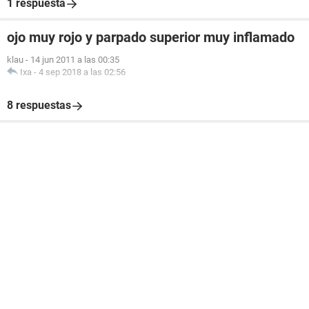
1 respuesta
ojo muy rojo y parpado superior muy inflamado
klau
-
14 jun 2011 a las 00:35
Ixa
-
4 sep 2018 a las 02:56
8 respuestas