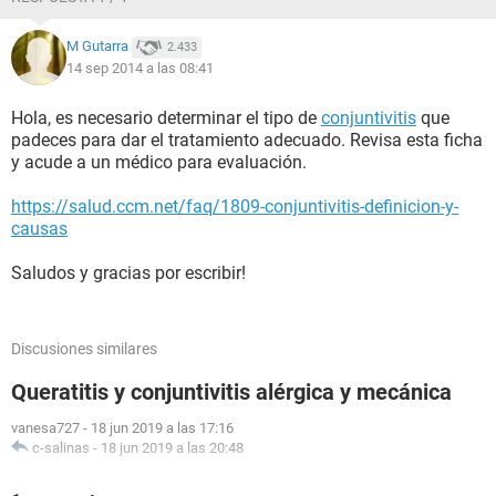
M Gutarra
2.433
14 sep 2014 a las 08:41
Hola, es necesario determinar el tipo de
conjuntivitis
que
padeces para dar el tratamiento adecuado. Revisa esta ficha
y acude a un médico para evaluación.
https://salud.ccm.net/faq/1809-conjuntivitis-definicion-y-
causas
Saludos y gracias por escribir!
Discusiones similares
Queratitis y conjuntivitis alérgica y mecánica
vanesa727
-
18 jun 2019 a las 17:16
c-salinas
-
18 jun 2019 a las 20:48