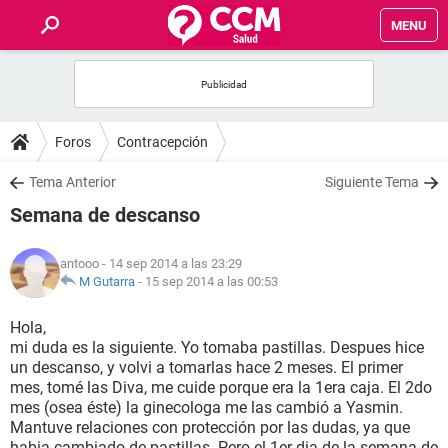
MENU
INICIO
FOROS
Foros
Contracepción
SALUD
Tema Anterior
Siguiente Tema
Semana de descanso
FAMILIA
antooo
- 14 sep 2014 a las 23:29
NUTRICIÓN
M Gutarra
-
15 sep 2014 a las 00:53
Hola,
BIENESTAR
mi duda es la siguiente. Yo tomaba pastillas. Despues hice
un descanso, y volvi a tomarlas hace 2 meses. El primer
SEXUALIDAD
mes, tomé las Diva, me cuide porque era la 1era caja. El 2do
mes (osea éste) la ginecologa me las cambió a Yasmin.
Mantuve relaciones con protección por las dudas, ya que
GLOSARIO
habia cambiado de pastillas. Pero el 1er dia de la semana de