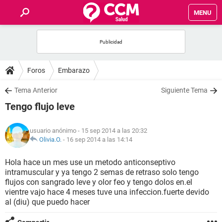
MENU
INICIO
FOROS
Foros
Embarazo
SALUD
Tema Anterior
Siguiente Tema
Tengo flujo leve
FAMILIA
usuario anónimo
- 15 sep 2014 a las 20:32
NUTRICIÓN
Olivia.O.
-
16 sep 2014 a las 14:14
Hola hace un mes use un metodo anticonseptivo
BIENESTAR
intramuscular y ya tengo 2 semas de retraso solo tengo
flujos con sangrado leve y olor feo y tengo dolos en.el
SEXUALIDAD
vientre vajo hace 4 meses tuve una infeccion.fuerte devido
al (diu) que puedo hacer
GLOSARIO