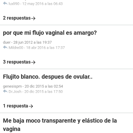
luxli90
-
12 may 2016 a las 06:43
2 respuestas
por que mi flujo vaginal es amargo?
duer
-
28 jun 2012 a las 19:37
Mildre00
-
18 abr 2016 a las 17:37
3 respuestas
Flujito blanco. despues de ovular..
genesispm
-
20 dic 2015 a las 02:54
Dr.Josh
-
20 dic 2015 a las 17:50
1 respuesta
Me baja moco transparente y elástico de la
vagina