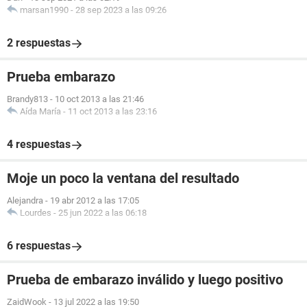
marsan1990
-
28 sep 2023 a las 09:26
2 respuestas
Prueba embarazo
Brandy813
-
10 oct 2013 a las 21:46
Aída María
-
11 oct 2013 a las 23:16
4 respuestas
Moje un poco la ventana del resultado
Alejandra
-
19 abr 2012 a las 17:05
Lourdes
-
25 jun 2022 a las 06:18
6 respuestas
Prueba de embarazo inválido y luego positivo
ZaidWook
-
13 jul 2022 a las 19:50