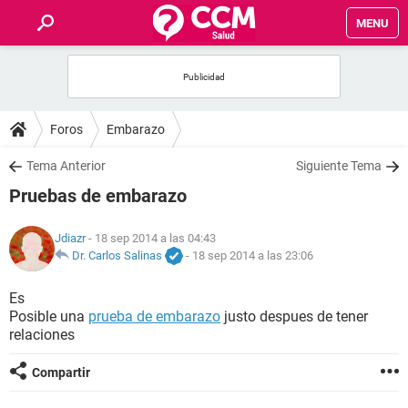
MENU
INICIO
FOROS
Foros
Embarazo
SALUD
Tema Anterior
Siguiente Tema
Pruebas de embarazo
FAMILIA
Jdiazr
- 18 sep 2014 a las 04:43
NUTRICIÓN
Dr. Carlos Salinas
-
18 sep 2014 a las 23:06
Es
BIENESTAR
Posible una
prueba de embarazo
justo despues de tener
relaciones
SEXUALIDAD
Compartir
GLOSARIO