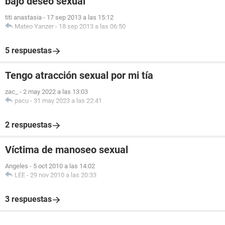
bajo deseo sexual
titi anastasia
-
17 sep 2013 a las 15:12
Mateo Yanzer
-
18 sep 2013 a las 06:50
5 respuestas
Tengo atracción sexual por mi tía
zac_
-
2 may 2022 a las 13:03
pacu
-
31 may 2023 a las 22:41
2 respuestas
Víctima de manoseo sexual
Angeles
-
5 oct 2010 a las 14:02
LEE
-
29 nov 2010 a las 20:33
3 respuestas