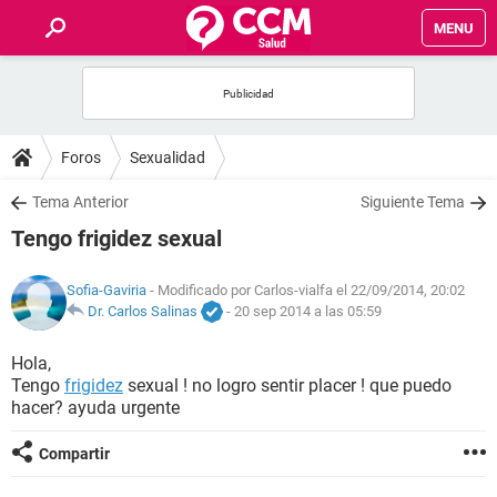
MENU
INICIO
FOROS
Foros
Sexualidad
SALUD
Tema Anterior
Siguiente Tema
Tengo frigidez sexual
FAMILIA
Sofia-Gaviria
- Modificado por Carlos-vialfa el 22/09/2014, 20:02
NUTRICIÓN
Dr. Carlos Salinas
-
20 sep 2014 a las 05:59
Hola,
BIENESTAR
Tengo
frigidez
sexual ! no logro sentir placer ! que puedo
hacer? ayuda urgente
SEXUALIDAD
Compartir
GLOSARIO