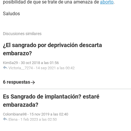
posibilidad de que se trate de una amenaza de
aborto
.
Saludos
Discusiones similares
¿El sangrado por deprivación descarta
embarazo?
KimSa29
-
30 oct 2018 a las 01:56
Victoria__7274
-
14 sep 2021 a las 00:42
6 respuestas
Es Sangrado de implantación? estaré
embarazada?
Colombiana98
-
15 nov 2019 a las 02:40
Elena
-
1 feb 2023 a las 02:50