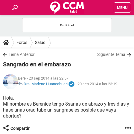
MENU
INICIO
FOROS
Foros
Salud
SALUD
Tema Anterior
Siguiente Tema
Sangrado en el embarazo
FAMILIA
Bere
- 20 sep 2014 a las 22:57
NUTRICIÓN
Dra. Marlene Huancahuari
-
20 sep 2014 a las 23:19
Hola,
BIENESTAR
Mi nombre es Berenice tengo 8sanas de abrazo y tres días y
hase unas orad tube un sangrase es posible que vaya
SEXUALIDAD
abortae?
Compartir
GLOSARIO