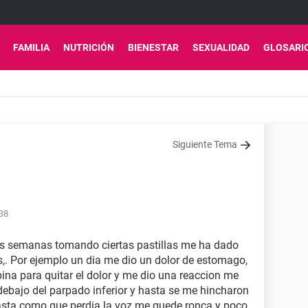
FAMILIA
NUTRICIÓN
BIENESTAR
SEXUALIDAD
GLOSARI
Siguiente Tema
:38
as semanas tomando ciertas pastillas me ha dado
s,. Por ejemplo un dia me dio un dolor de estomago,
na para quitar el dolor y me dio una reaccion me
ebajo del parpado inferior y hasta se me hincharon
hasta como que perdia la voz me quede ronca y poco