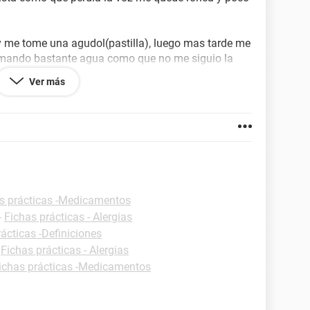
y me tome una agudol(pastilla), luego mas tarde me
mando bastante agua como que no me siguio la
o la primera vez.
Ver más
mpre tomaba estas pastillas y no me pasaba nada.
omado digespar, aspirina de niños y dolgenal y no me
s prácticas -Medicamentos
-
Fichas prácticas - Alergias
ácticas -Definiciones
-
Fichas prácticas - Alergias
ichas prácticas -Medicamentos