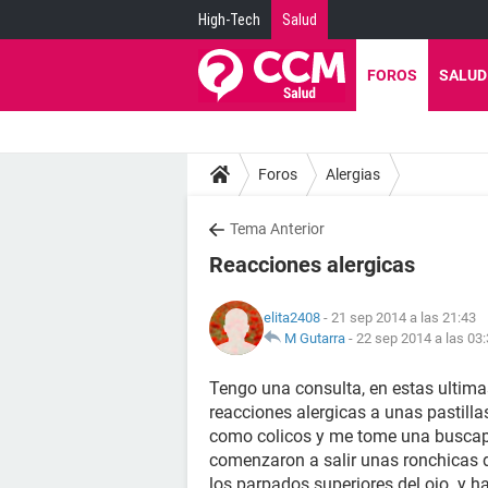
High-Tech
Salud
FOROS
SALUD
Foros
Alergias
Tema Anterior
Reacciones alergicas
elita2408
- 21 sep 2014 a las 21:43
M Gutarra
-
22 sep 2014 a las 03
Tengo una consulta, en estas ultim
reacciones alergicas a unas pastilla
como colicos y me tome una buscapi
comenzaron a salir unas ronchicas d
los parpados superiores del ojo. y 