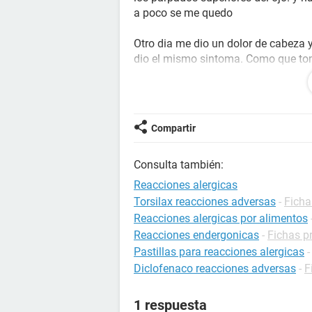
a poco se me quedo
Otro dia me dio un dolor de cabeza 
dio el mismo sintoma. Como que to
reaccion y no me quede afonica com
Esto no me habia pasado antes, sie
pero solo es con estas, ya que he t
Compartir
ha pasado nada hasta ahora
Consulta también:
Que puede ser
Reacciones alergicas
Torsilax reacciones adversas
-
Ficha
Reacciones alergicas por alimentos
Reacciones endergonicas
-
Fichas pr
Pastillas para reacciones alergicas
Diclofenaco reacciones adversas
-
F
1 respuesta