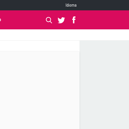
Idioma
O