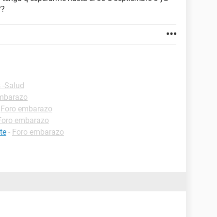
??
 -Salud
mbarazo
-
Foro embarazo
Foro embarazo
te
-
Foro embarazo