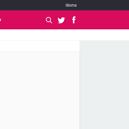
Idioma
O