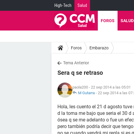
High-Tech
Salud
FOROS
SALUD
Foros
Embarazo
Tema Anterior
Sera q se retraso
paola200
- 22 sep 2014 a las 05:01
M Gutarra
-
22 sep 2014 a las 07
Hola, les cuento el 21 d agosto tuve 
d la toma me bajo que seria el 30 d 
ósea q se me adelanto o fue un efec
pero también podría decir que tengo 
no se cuando vendrá mi regla si es 