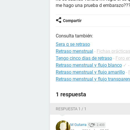
me hago una prueba d embarazo??
Compartir
Consulta también:
Sera q se retraso
Retraso menstrual
-
Fichas prácticas
Tengo cinco dias de retraso
-
Foro e
Retraso menstrual y flujo blanco
✓
Retraso menstrual y flujo amarillo
-
Retraso menstrual y flujo transparen
1 respuesta
RESPUESTA 1 / 1
M Gutarra
2.433