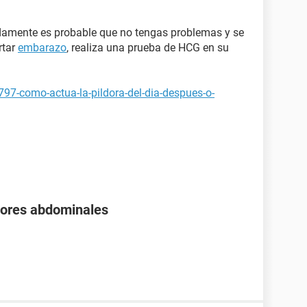
mente es probable que no tengas problemas y se
rtar
embarazo
, realiza una prueba de HCG en su
797-como-actua-la-pildora-del-dia-despues-o-
olores abdominales