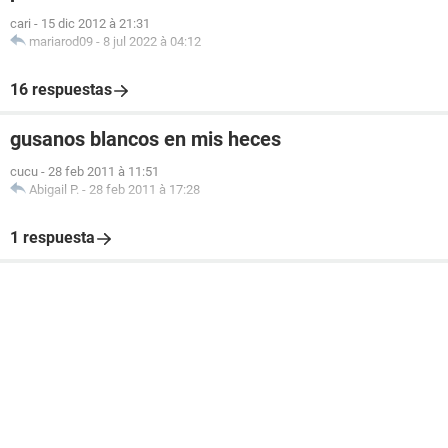
cari
-
15 dic 2012 à 21:31
mariarod09
-
8 jul 2022 à 04:12
16 respuestas
gusanos blancos en mis heces
cucu
-
28 feb 2011 à 11:51
Abigail P.
-
28 feb 2011 à 17:28
1 respuesta